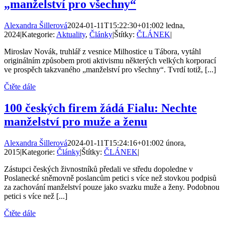
„manželství pro všechny“
Alexandra Šillerová
2024-01-11T15:22:30+01:00
2 ledna,
2024
|
Kategorie:
Aktuality
,
Články
|
Štítky:
ČLÁNEK
|
Miroslav Novák, truhlář z vesnice Milhostice u Tábora, vytáhl
originálním způsobem proti aktivismu některých velkých korporací
ve prospěch takzvaného „manželství pro všechny“. Tvrdí totiž, [...]
Čtěte dále
100 českých firem žádá Fialu: Nechte
manželství pro muže a ženu
Alexandra Šillerová
2024-01-11T15:24:16+01:00
2 února,
2015
|
Kategorie:
Články
|
Štítky:
ČLÁNEK
|
Zástupci českých živnostníků předali ve středu dopoledne v
Poslanecké sněmovně poslancům petici s více než stovkou podpisů
za zachování manželství pouze jako svazku muže a ženy. Podobnou
petici s více než [...]
Čtěte dále