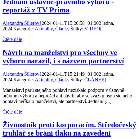
Jednání ústavně-právního výboru -
reportáž z TV Prima
Alexandra Šillerová
2024-01-11T15:20:58+01:00
2 ledna,
2024
|
Kategorie:
Aktuality
,
Články
|
Štítky:
VIDEO
|
Čtěte dále
Návrh na manželství pro všechny ve
výboru narazil, i s názvem partnerství
Alexandra Šillerová
2024-01-11T15:21:49+01:00
2 ledna,
2024
|
Kategorie:
Aktuality
,
Články
|
Štítky:
ČLÁNEK
|
Manželství párů stejného pohlaví nezískalo podporu v ústavně-
právním výboru a neprošel ani návrh, aby se svazku osob stejného
pohlaví neříkalo manželství, ale partnerství. Jednání [...]
Čtěte dále
Živnostník proti korporacím. Středočeský
truhlář se brání tlaku na zavedení