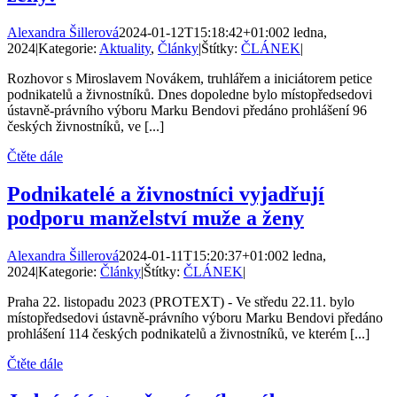
Alexandra Šillerová
2024-01-12T15:18:42+01:00
2 ledna,
2024
|
Kategorie:
Aktuality
,
Články
|
Štítky:
ČLÁNEK
|
Rozhovor s Miroslavem Novákem, truhlářem a iniciátorem petice
podnikatelů a živnostníků. Dnes dopoledne bylo místopředsedovi
ústavně-právního výboru Marku Bendovi předáno prohlášení 96
českých živnostníků, ve [...]
Čtěte dále
Podnikatelé a živnostníci vyjadřují
podporu manželství muže a ženy
Alexandra Šillerová
2024-01-11T15:20:37+01:00
2 ledna,
2024
|
Kategorie:
Články
|
Štítky:
ČLÁNEK
|
Praha 22. listopadu 2023 (PROTEXT) - Ve středu 22.11. bylo
místopředsedovi ústavně-právního výboru Marku Bendovi předáno
prohlášení 114 českých podnikatelů a živnostníků, ve kterém [...]
Čtěte dále