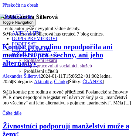
Přeskočit na obsah
O
Alexandra Šillerová
Toggle Navigation
Tento autor ještě nevyplnil žádné detaily.
AKTUALITY
So far Alexandra Šillerová has created 7 blog entries.
DOPIS PREMIÉROVI
PODEPSAT
Komise pro rodinu nepodpořila ani
CHCI SE ZAPOJIT
manželství pro všechny, ani jeho
DALŠÍ PROFESE
Prohlášení lékařů
alternativy
Dopis pracovníků sociálních služeb
Prohlášení učitelů
Alexandra Šillerová
2024-01-11T15:06:32+01:00
2 ledna,
2024
|
Kategorie:
Aktuality
,
Články
|
Štítky:
ČLÁNEK
|
Stálá komise pro rodinu a rovné příležitosti Poslanecké sněmovny
PČR dnes nepodpořila legislativní návrh známý jako „manželství
pro všechny“ ani jeho alternativu s pojmem „partnerství“. Měla [...]
Čtěte dále
Živnostníci podporují manželství muže a
ženy!