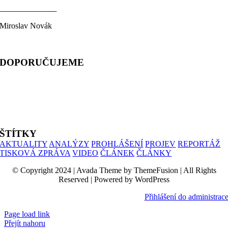
KONTAKTY
Miroslav Novák
telefon: 603 333 244
DOPORUČUJEME
ALIANCE PRO RODINU
PROHLÁŠENÍ UČITELŮ
SIMONIK
ŠTÍTKY
AKTUALITY
ANALÝZY
PROHLÁŠENÍ
PROJEV
REPORTÁŽ
TISKOVÁ ZPRÁVA
VIDEO
ČLÁNEK
ČLÁNKY
© Copyright 2024 | Avada Theme by ThemeFusion | All Rights
Reserved | Powered by WordPress
Přihlášení do administrac
Page load link
Přejít nahoru