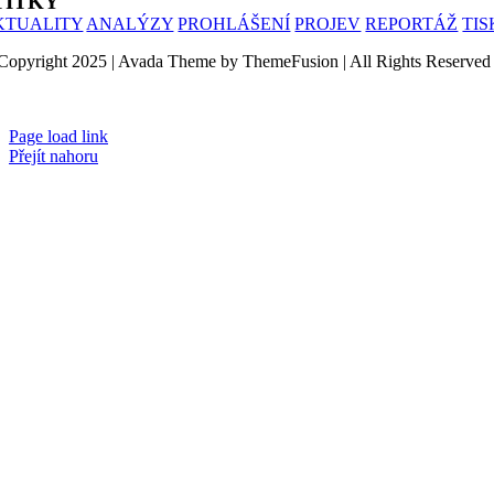
TÍTKY
KTUALITY
ANALÝZY
PROHLÁŠENÍ
PROJEV
REPORTÁŽ
TI
Copyright 2025 | Avada Theme by ThemeFusion | All Rights Reserved
Page load link
Přejít nahoru