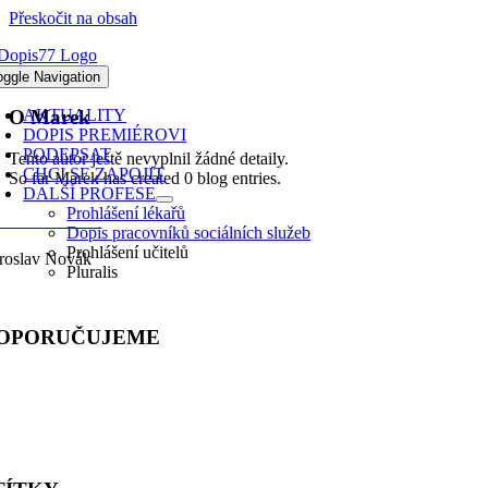
Přeskočit na obsah
A PODPORU MANŽELSTVÍ
AKO VZTAHU MUŽE A ŽENY
oggle Navigation
O
Marek
AKTUALITY
DOPIS PREMIÉROVI
PODEPSAT
Tento autor ještě nevyplnil žádné detaily.
CHCI SE ZAPOJIT
So far Marek has created 0 blog entries.
DALŠÍ PROFESE
Prohlášení lékařů
ONTAKTY
Dopis pracovníků sociálních služeb
Prohlášení učitelů
roslav Novák
Pluralis
lefon: 603 333 244
OPORUČUJEME
LIANCE PRO RODINU
ROHLÁŠENÍ UČITELŮ
IMONIK