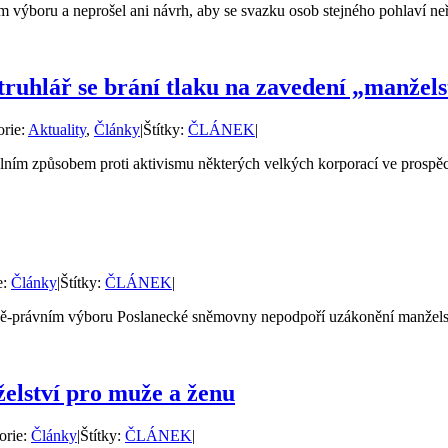
výboru a neprošel ani návrh, aby se svazku osob stejného pohlaví neříka
truhlář se brání tlaku na zavedení „manžels
orie:
Aktuality
,
Články
|
Štítky:
ČLÁNEK
|
álním způsobem proti aktivismu některých velkých korporací ve prospěch
e:
Články
|
Štítky:
ČLÁNEK
|
ně-právním výboru Poslanecké sněmovny nepodpoří uzákonění manželstv
elství pro muže a ženu
orie:
Články
|
Štítky:
ČLÁNEK
|