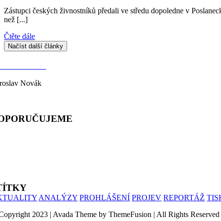
Zástupci českých živnostníků předali ve středu dopoledne v Poslane
než [...]
Čtěte dále
Načíst další články
ONTAKTY
roslav Novák
lefon: 603 333 244
OPORUČUJEME
LIANCE PRO RODINU
ROHLÁŠENÍ UČITELŮ
IMONIK
TÍTKY
KTUALITY
ANALÝZY
PROHLÁŠENÍ
PROJEV
REPORTÁŽ
TI
Copyright 2023 | Avada Theme by ThemeFusion | All Rights Reserved