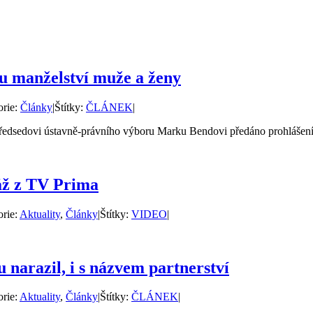
ru manželství muže a ženy
orie:
Články
|
Štítky:
ČLÁNEK
|
edsedovi ústavně-právního výboru Marku Bendovi předáno prohlášení 1
áž z TV Prima
orie:
Aktuality
,
Články
|
Štítky:
VIDEO
|
 narazil, i s názvem partnerství
orie:
Aktuality
,
Články
|
Štítky:
ČLÁNEK
|