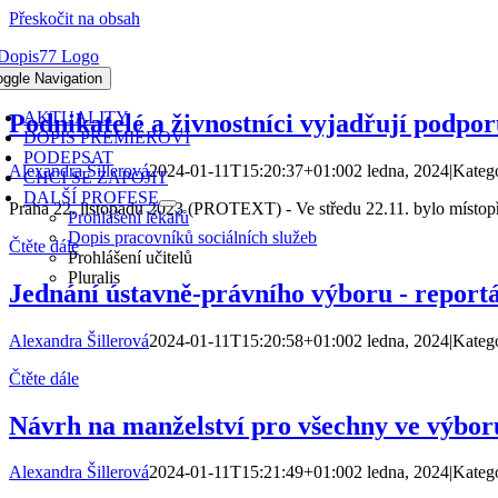
Přeskočit na obsah
A PODPORU MANŽELSTVÍ
AKO VZTAHU MUŽE A ŽENY
oggle Navigation
AKTUALITY
Podnikatelé a živnostníci vyjadřují podpo
DOPIS PREMIÉROVI
PODEPSAT
Alexandra Šillerová
2024-01-11T15:20:37+01:00
2 ledna, 2024
|
Kateg
CHCI SE ZAPOJIT
DALŠÍ PROFESE
Praha 22. listopadu 2023 (PROTEXT) - Ve středu 22.11. bylo místopř
Prohlášení lékařů
Dopis pracovníků sociálních služeb
Čtěte dále
Prohlášení učitelů
Pluralis
Jednání ústavně-právního výboru - report
Alexandra Šillerová
2024-01-11T15:20:58+01:00
2 ledna, 2024
|
Kateg
Čtěte dále
Návrh na manželství pro všechny ve výboru
Alexandra Šillerová
2024-01-11T15:21:49+01:00
2 ledna, 2024
|
Kateg