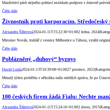
Manželství párů stejného pohlaví nezískalo podporu v ústavně-právním 
Čtěte dále
Živnostník proti korporacím. Středočeský 
Alexandra Šillerová
2024-01-11T15:22:30+01:00
2 ledna, 2024
|
Kateg
Miroslav Novák, truhlář z vesnice Milhostice u Tábora, vytáhl origin
Čtěte dále
Poblázněný „duhový“ byznys
David Loula
2024-01-13T10:39:08+01:00
27 prosince, 2023
|
Kategori
Minulý týden proběhla v několika málo médiích zpráva, že po Ústav
Čtěte dále
100 českých firem žádá Fialu: Nechte manž
Alexandra Šillerová
2024-01-11T15:24:16+01:00
2 února, 2015
|
Kateg