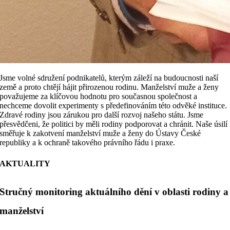
Jsme volné sdružení podnikatelů, kterým záleží na budoucnosti naší
země a proto chtějí hájit přirozenou rodinu. Manželství muže a ženy
považujeme za klíčovou hodnotu pro současnou společnost a
nechceme dovolit experimenty s předefinováním této odvěké instituce.
Zdravé rodiny jsou zárukou pro další rozvoj našeho státu. Jsme
přesvědčeni, že politici by měli rodiny podporovat a chránit. Naše úsilí
směřuje k zakotvení manželství muže a ženy do Ústavy České
republiky a k ochraně takového právního řádu i praxe.
AKTUALITY
Stručný monitoring aktuálního dění v oblasti rodiny a
manželství