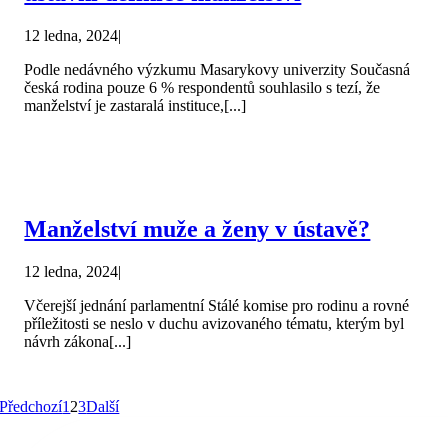
12 ledna, 2024
|
Podle nedávného výzkumu Masarykovy univerzity Současná
česká rodina pouze 6 % respondentů souhlasilo s tezí, že
manželství je zastaralá instituce,[...]
Manželství muže a ženy v ústavě?
12 ledna, 2024
|
Včerejší jednání parlamentní Stálé komise pro rodinu a rovné
příležitosti se neslo v duchu avizovaného tématu, kterým byl
návrh zákona[...]
Předchozí
1
2
3
Další