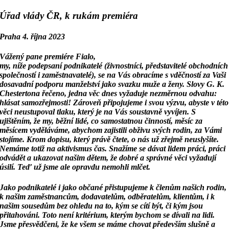
Úřad vlády ČR, k rukám premiéra
Praha 4. října 2023
Vážený pane premiére Fialo,
my, níže podepsaní podnikatelé (živnostníci, představitelé obchodních
společností
i zaměstnavatelé), se na Vás obracíme s vděčností za Vaši
dosavadní podporu manželství jako
svazku muže a ženy. Slovy G. K.
Chestertona řečeno, jedna věc dnes vyžaduje nezměrnou
odvahu:
hlásat samozřejmosti! Zároveň připojujeme i svou výzvu, abyste v této
věci
neustupoval tlaku, který je na Vás soustavně vyvíjen. S
ujištěním, že my, běžní lidé, co
samostatnou činností, měsíc za
měsícem vyděláváme, abychom zajistili obživu svých rodin, za
Vámi
stojíme. Krom dopisu, který právě čtete, o nás už zřejmě neuslyšíte.
Nemáme totiž na
aktivismus čas. Snažíme se dávat lidem práci, práci
odvádět a ukazovat našim dětem, že dobré
a správné věci vyžadují
úsilí. Teď už jsme ale opravdu nemohli mlčet.
Jako podnikatelé i jako občané přistupujeme k členům našich rodin,
k našim zaměstnancům,
dodavatelům, odběratelům, klientům, i k
našim sousedům bez ohledu na to, kým se cítí být, či
kým jsou
přitahováni. Toto není kritérium, kterým bychom se dívali na lidi.
Jsme přesvědčeni, že
ke všem se máme chovat především slušně a