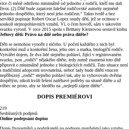
více či méně odtrženo minimálně od jednoho z rodičů, kteří mu dali
život. (2) Dítě bude zajatcem falešné rodičovské autority nejméně
jednoho dospělého, který není jeho rodičem.“ Takto tvrdě a bez
servítků popisuje Robert Oscar Lopez osudy dětí, jež se ocitnou v
soukolí stejnopohlavních vztahů. Ví, o čem hovoří, sám v takovém
svazku vyrostl. V roce 2015 spolu s Brittany Kleinovou sestavil knihu
Jeftovy děti:
Právo na dítě nebo práva dítěte?
Děti se nemohou vynořit z ničeho. U početí každého z nich byl
konkrétní muž a konkrétní žena, jeho otec a matka, biologičtí rodiče.
Vytvářet dojem, že dva lidé stejného pohlaví, žijící v registrovaném
svazku, jsou „rodiči“ nějakého dítěte, tedy nutně znamená toto dítě
připravit o minimálně jednoho z biologických rodičů. Tato situace není
s tradičními adopcemi srov­natelná, neboť tady bude dítěti vnucen
nepříbuzný „rodič“ stejného pohlaví tak, aby to vyhovovalo dvěma
dospělým, nikoli kvůli řešení naléhavé potřeby na straně dítěte a už
vůbec ne proto, aby se hledělo na „nejlepší zájem dítěte“.
DOPIS PREMIÉROVI
219
Sesbíraných podpisů
Online podepsání dopisu
Dopis živnostníků a podnikatelů na podporu manželství jako vztahu