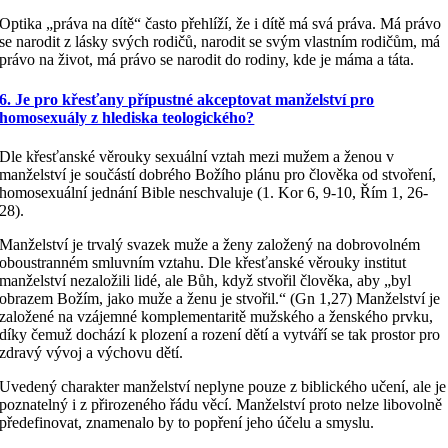
Optika „práva na dítě“ často přehlíží, že i dítě má svá práva. Má právo
se narodit z lásky svých rodičů, narodit se svým vlastním rodičům, má
právo na život, má právo se narodit do rodiny, kde je máma a táta.
6. Je pro křesťany přípustné akceptovat manželství pro
homosexuály z hlediska teologického?
Dle křesťanské věrouky sexuální vztah mezi mužem a ženou v
manželství je součástí dobrého Božího plánu pro člověka od stvoření,
homosexuální jednání Bible neschvaluje (1. Kor 6, 9-10, Řím 1, 26-
28).
Manželství je trvalý svazek muže a ženy založený na dobrovolném
oboustranném smluvním vztahu. Dle křesťanské věrouky institut
manželství nezaložili lidé, ale Bůh, když stvořil člověka, aby „byl
obrazem Božím, jako muže a ženu je stvořil.“ (Gn 1,27) Manželství je
založené na vzájemné komplementaritě mužského a ženského prvku,
díky čemuž dochází k plození a rození dětí a vytváří se tak prostor pro
zdravý vývoj a výchovu dětí.
Uvedený charakter manželství neplyne pouze z biblického učení, ale je
poznatelný i z přirozeného řádu věcí. Manželství proto nelze libovolně
předefinovat, znamenalo by to popření jeho účelu a smyslu.