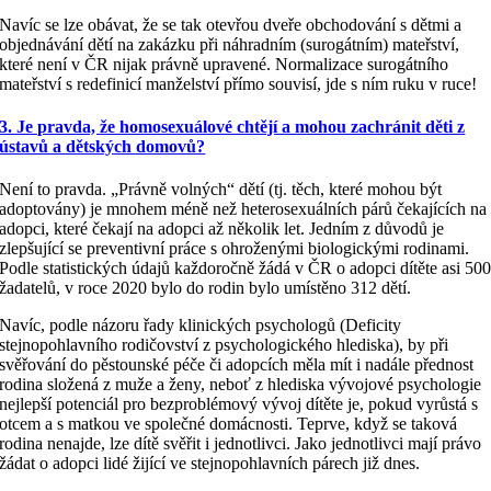
Navíc se lze obávat, že se tak otevřou dveře obchodování s dětmi a
objednávání dětí na zakázku při náhradním (surogátním) mateřství,
které není v ČR nijak právně upravené. Normalizace surogátního
mateřství s redefinicí manželství přímo souvisí, jde s ním ruku v ruce!
3. Je pravda, že homosexuálové chtějí a mohou zachránit děti z
ústavů a dětských domovů?
Není to pravda. „Právně volných“ dětí (tj. těch, které mohou být
adoptovány) je mnohem méně než heterosexuálních párů čekajících na
adopci, které čekají na adopci až několik let. Jedním z důvodů je
zlepšující se preventivní práce s ohroženými biologickými rodinami.
Podle statistických údajů každoročně žádá v ČR o adopci dítěte asi 50
žadatelů, v roce 2020 bylo do rodin bylo umístěno 312 dětí.
Navíc, podle názoru řady klinických psychologů (Deficity
stejnopohlavního rodičovství z psychologického hlediska), by při
svěřování do pěstounské péče či adopcích měla mít i nadále přednost
rodina složená z muže a ženy, neboť z hlediska vývojové psychologie
nejlepší potenciál pro bezproblémový vývoj dítěte je, pokud vyrůstá s
otcem a s matkou ve společné domácnosti. Teprve, když se taková
rodina nenajde, lze dítě svěřit i jednotlivci. Jako jednotlivci mají právo
žádat o adopci lidé žijící ve stejnopohlavních párech již dnes.