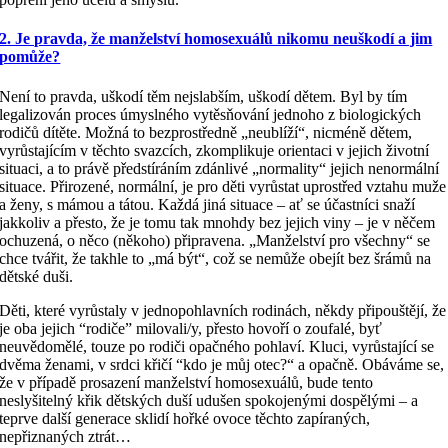
2. Je pravda, že manželství homosexuálů nikomu neuškodí a jim
pomůže?
Není to pravda, uškodí těm nejslabším, uškodí dětem. Byl by tím
legalizován proces úmyslného vytěsňování jednoho z biologických
rodičů dítěte. Možná to bezprostředně „neublíží“, nicméně dětem,
vyrůstajícím v těchto svazcích, zkomplikuje orientaci v jejich životní
situaci, a to právě předstíráním zdánlivé „normality“ jejich nenormální
situace. Přirozené, normální, je pro děti vyrůstat uprostřed vztahu muže
a ženy, s mámou a tátou. Každá jiná situace – ať se účastníci snaží
jakkoliv a přesto, že je tomu tak mnohdy bez jejich viny – je v něčem
ochuzená, o něco (někoho) připravena. „Manželství pro všechny“ se
chce tvářit, že takhle to „má být“, což se nemůže obejít bez šrámů na
dětské duši.
Děti, které vyrůstaly v jednopohlavních rodinách, někdy připouštějí, že
je oba jejich “rodiče” milovali/y, přesto hovoří o zoufalé, byť
neuvědomělé, touze po rodiči opačného pohlaví. Kluci, vyrůstající se
dvěma ženami, v srdci křičí “kdo je můj otec?“ a opačně. Obáváme se,
že v případě prosazení manželství homosexuálů, bude tento
neslyšitelný křik dětských duší udušen spokojenými dospělými – a
teprve další generace sklidí hořké ovoce těchto zapíraných,
nepřiznaných ztrát…