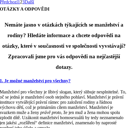
Předchozí
1
2
3
Další
OTÁZKY A ODPOVĚDI
Nemáte jasno v otázkách týkajících se manželství a
rodiny? Hledáte informace a chcete odpovědi na
otázky, které v současnosti ve společnosti vyvstávají?
Zpracovali jsme pro vás odpovědi na nejčastější
dotazy.
1. Je možné manželství pro všechny?
Manželství pro všechny je líbivý slogan, který slibuje nesplnitelné. To,
oč se jedná je manželství osob stejného pohlaví. Manželství je právní
instituce vytvářející právní rámec pro založení rodiny a řádnou
výchovu dětí, což je primárním cílem manželství. Manželství je
svazkem muže a ženy
právě proto
, že jen muž a žena mohou spolu
zplodit dítě. Uzákonit manželství homosexuálů by tedy neznamenalo
jen jakési „rozšíření“ definice manželství, znamenalo by naprosté
popření jeho účelu a smyslu.