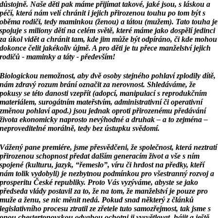
důstojně. Naše děti pak máme přijímat takové,
jaké jsou, s láskou a
péčí, která nám velí chránit i jejich přirozenou touhu po tom být s
oběma
rodiči, tedy maminkou (ženou) a tátou (mužem). Tato touha je
spojuje s miliony dětí na celém
světě, které máme jako dospělí jedinci
za úkol vidět a chránit tam, kde jim může být odpíráno,
či kde mohou
dokonce čelit jakékoliv újmě. A pro děti je tu přece manželství jejich
rodičů - maminky a táty - především!
Biologickou nemožnost, aby dvě osoby stejného pohlaví zplodily dítě,
nám zdravý rozum brání
označit za nerovnost. Shledáváme, že
pokusy se této danosti vzepřít (adopcí, manipulací
s reprodukčním
materiálem, surogátním mateřstvím, administrativní či operativní
změnou
pohlaví apod.) jsou jednak oproti přirozenému předávání
života ekonomicky naprosto
nevýhodné a druhak – a to zejména –
neproveditelné morálně, tedy bez ústupku svědomí.
Vážený pane premiére, jsme přesvědčeni, že společnost, která neztratí
přirozenou schopnost
předat dalším generacím život a vše s ním
spojené (kulturu, jazyk, “řemeslo”, víru či hrdost na
předky, kteří
nám tolik vydobyli) je nezbytnou podmínkou pro všestranný rozvoj a
prosperitu
České republiky. Proto Vás vyzýváme, abyste se jako
předseda vlády postavil za to, že na tom,
že manželství je pouze pro
muže a ženu, se nic měnit nedá. Pokud snad některý z článků
legislativního procesu ztratil ze zřetele tuto samozřejmost, tak jsme s
onou chestertonovskou
odvahou ochotni ji vysvětlovat, hájit a ještě