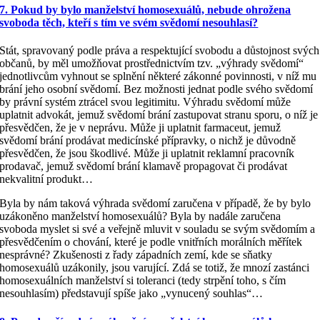
7. Pokud by bylo manželství homosexuálů, nebude ohrožena
svoboda těch, kteří s tím ve svém svědomí nesouhlasí?
Stát, spravovaný podle práva a respektující svobodu a důstojnost svých
občanů, by měl umožňovat prostřednictvím tzv. „výhrady svědomí“
jednotlivcům vyhnout se splnění některé zákonné povinnosti, v níž mu
brání jeho osobní svědomí. Bez možnosti jednat podle svého svědomí
by právní systém ztrácel svou legitimitu. Výhradu svědomí může
uplatnit advokát, jemuž svědomí brání zastupovat stranu sporu, o níž je
přesvědčen, že je v neprávu. Může ji uplatnit farmaceut, jemuž
svědomí brání prodávat medicínské přípravky, o nichž je důvodně
přesvědčen, že jsou škodlivé. Může ji uplatnit reklamní pracovník
prodavač, jemuž svědomí brání klamavě propagovat či prodávat
nekvalitní produkt…
Byla by nám taková výhrada svědomí zaručena v případě, že by bylo
uzákoněno manželství homosexuálů? Byla by nadále zaručena
svoboda myslet si své a veřejně mluvit v souladu se svým svědomím a
přesvědčením o chování, které je podle vnitřních morálních měřítek
nesprávné? Zkušenosti z řady západních zemí, kde se sňatky
homosexuálů uzákonily, jsou varující. Zdá se totiž, že mnozí zastánci
homosexuálních manželství si toleranci (tedy strpění toho, s čím
nesouhlasím) představují spíše jako „vynucený souhlas“…