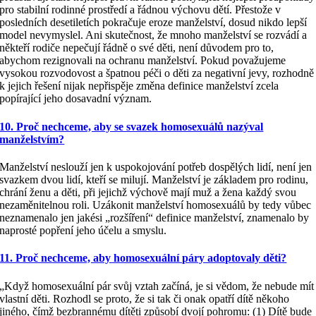
pro stabilní rodinné prostředí a řádnou výchovu dětí. Přestože v
posledních desetiletích pokračuje eroze manželství, dosud nikdo lepší
model nevymyslel. Ani skutečnost, že mnoho manželství se rozvádí a
někteří rodiče nepečují řádně o své děti, není důvodem pro to,
abychom rezignovali na ochranu manželství. Pokud považujeme
vysokou rozvodovost a špatnou péči o děti za negativní jevy, rozhodně
k jejich řešení nijak nepřispěje změna definice manželství zcela
popírající jeho dosavadní význam.
10. Proč nechceme, aby se svazek homosexuálů nazýval
manželstvím?
Manželství neslouží jen k uspokojování potřeb dospělých lidí, není jen
svazkem dvou lidí, kteří se milují. Manželství je základem pro rodinu,
chrání ženu a děti, při jejichž výchově mají muž a žena každý svou
nezaměnitelnou roli. Uzákonit manželství homosexuálů by tedy vůbec
neznamenalo jen jakési „rozšíření“ definice manželství, znamenalo by
naprosté popření jeho účelu a smyslu.
11. Proč nechceme, aby homosexuální páry adoptovaly děti?
„Když homosexuální pár svůj vztah začíná, je si vědom, že nebude mít
vlastní děti. Rozhodl se proto, že si tak či onak opatří dítě někoho
jiného, čímž bezbrannému dítěti způsobí dvojí pohromu: (1) Dítě bude