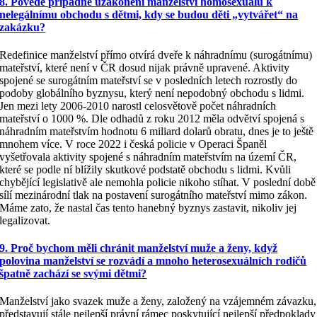
8. Povede případné uzákonění manželství homosexuálů k
nelegálnímu obchodu s dětmi, kdy se budou děti „vytvářet“ na
zakázku?
Redefinice manželství přímo otvírá dveře k náhradnímu (surogátnímu)
mateřství, které není v ČR dosud nijak právně upravené. Aktivity
spojené se surogátním mateřství se v posledních letech rozrostly do
podoby globálního byznysu, který není nepodobný obchodu s lidmi.
Jen mezi lety 2006-2010 narostl celosvětově počet náhradních
mateřství o 1000 %. Dle odhadů z roku 2012 měla odvětví spojená s
náhradním mateřstvím hodnotu 6 miliard dolarů obratu, dnes je to ještě
mnohem více. V roce 2022 i česká policie v Operaci Španěl
vyšetřovala aktivity spojené s náhradním mateřstvím na území ČR,
které se podle ní blížily skutkové podstatě obchodu s lidmi. Kvůli
chybějící legislativě ale nemohla policie nikoho stíhat. V poslední době
sílí mezinárodní tlak na postavení surogátního mateřství mimo zákon.
Máme zato, že nastal čas tento hanebný byznys zastavit, nikoliv jej
legalizovat.
9. Proč bychom měli chránit manželství muže a ženy, když
polovina manželství se rozvádí a mnoho heterosexuálních rodičů
špatně zachází se svými dětmi?
Manželství jako svazek muže a ženy, založený na vzájemném závazku,
představují stále nejlepší právní rámec poskytující nejlepší předpoklady