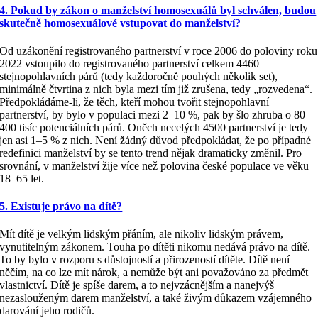
4. Pokud by zákon o manželství homosexuálů byl schválen, budou
skutečně homosexuálové vstupovat do manželství?
Od uzákonění registrovaného partnerství v roce 2006 do poloviny roku
2022 vstoupilo do registrovaného partnerství celkem 4460
stejnopohlavních párů (tedy každoročně pouhých několik set),
minimálně čtvrtina z nich byla mezi tím již zrušena, tedy „rozvedena“.
Předpokládáme-li, že těch, kteří mohou tvořit stejnopohlavní
partnerství, by bylo v populaci mezi 2–10 %, pak by šlo zhruba o 80–
400 tisíc potenciálních párů. Oněch necelých 4500 partnerství je tedy
jen asi 1–5 % z nich. Není žádný důvod předpokládat, že po případné
redefinici manželství by se tento trend nějak dramaticky změnil. Pro
srovnání, v manželství žije více než polovina české populace ve věku
18–65 let.
5. Existuje právo na dítě?
Mít dítě je velkým lidským přáním, ale nikoliv lidským právem,
vynutitelným zákonem. Touha po dítěti nikomu nedává právo na dítě.
To by bylo v rozporu s důstojností a přirozeností dítěte. Dítě není
něčím, na co lze mít nárok, a nemůže být ani považováno za předmět
vlastnictví. Dítě je spíše darem, a to nejvzácnějším a nanejvýš
nezaslouženým darem manželství, a také živým důkazem vzájemného
darování jeho rodičů.