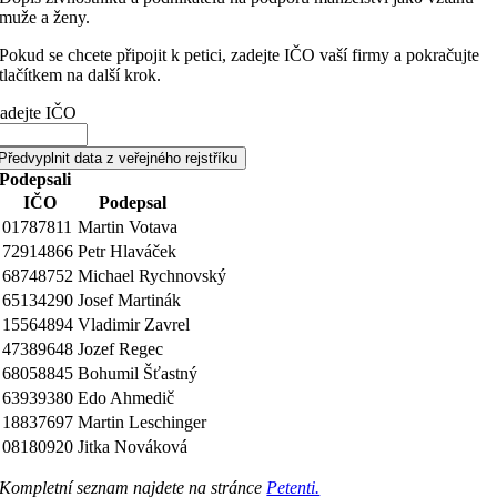
muže a ženy.
Pokud se chcete připojit k petici, zadejte IČO vaší firmy a pokračujte
tlačítkem na další krok.
adejte IČO
Předvyplnit data z veřejného rejstříku
Podepsali
IČO
Podepsal
01787811
Martin Votava
72914866
Petr Hlaváček
68748752
Michael Rychnovský
65134290
Josef Martinák
15564894
Vladimir Zavrel
47389648
Jozef Regec
68058845
Bohumil Šťastný
63939380
Edo Ahmedič
18837697
Martin Leschinger
08180920
Jitka Nováková
Kompletní seznam najdete na stránce
Petenti.