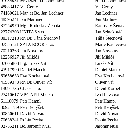
01684981
MUDr.Hana Jáchymová
Hana Jáchymová
48883417
Vít Černý
Vit Cerny
74160621
Mgr. et Bc. Jan Lechner
Jan Lechner
48595241
Jan Martinec
Jan Martinec
87554976
Mgr. Radoslav Ženata
Radoslav Ženata
22774203
UNITAS s.r.o.
Jan Selnekovič
88317218
RNDr. Táňa Štechová
Táňa Štechová
07555121
SALVECOR s.r.o.
Marie Kadlecová
70210268
Jan Novotný
Jan Novotný
12256927
Jiří Miklóš
Jiří Miklóš
07605803
Ing. Lukáš Vít
Lukáš Vít
45917990
Daniel Macek
Daniel Macek
69658633
Eva Kochanová
Eva Kochanová
41589343
RNDr. Oliver Vít
Oliver Vít
13991736
Chaos s.r.o.
David Korbel
27410617
VISTAFILM s.r.o.
Iva Hlavsová
61118079
Petr Hampl
Petr Hampl
86921789
Petr Benýšek
Petr Benýšek
60856611
David Navara
David Navara
70638241
Robin Pecha
Robin Pecha
02755211
Bc. Jaromír Nusl
Jaromír Nusl