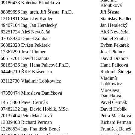
09186433
Kateřina Kloubková
Kloubková
88889696
Ing. arch. Jiří Šťasta, Ph.D.
Jiří Šťasta
12161811
Stanislav Kadlec
Stanislav Kadlec
49407104
Ing. Jan Heralecký
Jan Heralecký
62251724
Aleš Nevečeřal
Aleš Nevečeřal
07058934
Daniel Zouhar
Daniel Zouhar
66882028
Evžen Pekárek
Evžen Pekárek
12367290
Josef Pintner
Josef Pintner
60517701
David Drahota
David Drahota
68163436
Ing. Hana Palicová,Ph.D.
Hana Palicová
64446719
ŘKF Krásensko
Radomír Šidleja
Vladimír
03112730
Vladimír Lobkowicz
Lobkowicz
Miroslava
47350474
Miroslava Daníčková
Daníčková
14515300
Pavel Čermák
Pavel Čermák
07482132
Ing. David Hoblík, MSc.
David Hoblík
70137404
Petra Macáková
Petra Macáková
13839403
Richard Perman
Richard Perman
12268534
Ing. František Beneš
František Beneš