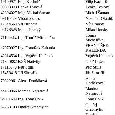
19109971
Filip Kachnič
Filip Kachnič
09393943
Lenka Tosiová
Lenka Tosiová
42804027
Mgr. Michal Šaman
Michal Šaman
09110429
Vlooma s.r.o.
Vladimír Obršlík
17544564
Vít Drahota
Vít Drahota
03176525
Milan Horský
Milan Horský
Tomáš
71199314
Ing. Tomáš Michalička
Michalička
FRANTIŠEK
42979927
Ing. František Kalenda
KALENDA
42314534
Ing. Vojtěch Halámek
Vojtěch Halámek
71340882
KZŠ Nativity
luboš hošek
17115370
Petr Štula
Petr Štula
15458415
Jiří Slimařík
Jiří Slimařík
Alena
70322961
Alena Dorňáková
Dorňáková
Martina
44189966
Martina Najzarová
Najzarová
64991644
Ing. Tomáš Nikl
Tomáš Nikl
Ondřej
67763103
Ondřej Grabmyler
Grabmyler
Kateřina