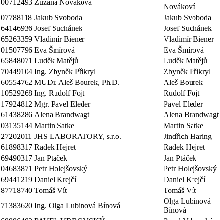
00712493
Zuzana Nováková
Nováková
07788118
Jakub Svoboda
Jakub Svoboda
64146936
Josef Suchánek
Josef Suchánek
65263359
Vladimír Biener
Vladimír Biener
01507796
Eva Šmírová
Eva Šmírová
65848071
Luděk Matějů
Luděk Matějů
70449104
Ing. Zbyněk Přikryl
Zbyněk Přikryl
60554762
MUDr. Aleš Bourek, Ph.D.
Aleš Bourek
10529268
Ing. Rudolf Fojt
Rudolf Fojt
17924812
Mgr. Pavel Eleder
Pavel Eleder
61438286
Alena Brandwagt
Alena Brandwagt
03135144
Martin Satke
Martin Satke
27202011
JHS LABORATORY, s.r.o.
Jindřich Haring
61898317
Radek Hejret
Radek Hejret
69490317
Jan Ptáček
Jan Ptáček
04683871
Petr Holejšovský
Petr Holejšovský
69441219
Daniel Krejčí
Daniel Krejčí
87718740
Tomáš Vít
Tomáš Vít
Olga Lubinová
71383620
Ing. Olga Lubinová Bínová
Bínová