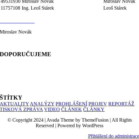
49531930
Miroslav Novák
Miroslav Novák
11757108
Ing. Leoš Stárek
Leoš Stárek
KONTAKTY
Miroslav Novák
telefon: 603 333 244
DOPORUČUJEME
ALIANCE PRO RODINU
PROHLÁŠENÍ UČITELŮ
SIMONIK
ŠTÍTKY
AKTUALITY
ANALÝZY
PROHLÁŠENÍ
PROJEV
REPORTÁŽ
TISKOVÁ ZPRÁVA
VIDEO
ČLÁNEK
ČLÁNKY
© Copyright 2024 | Avada Theme by ThemeFusion | All Rights
Reserved | Powered by WordPress
Přihlášení do administrac