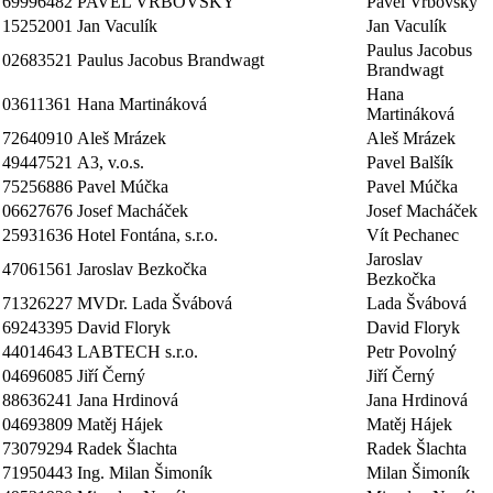
69996482
PAVEL VRBOVSKÝ
Pavel Vrbovský
15252001
Jan Vaculík
Jan Vaculík
Paulus Jacobus
02683521
Paulus Jacobus Brandwagt
Brandwagt
Hana
03611361
Hana Martináková
Martináková
72640910
Aleš Mrázek
Aleš Mrázek
49447521
A3, v.o.s.
Pavel Balšík
75256886
Pavel Múčka
Pavel Múčka
06627676
Josef Macháček
Josef Macháček
25931636
Hotel Fontána, s.r.o.
Vít Pechanec
Jaroslav
47061561
Jaroslav Bezkočka
Bezkočka
71326227
MVDr. Lada Švábová
Lada Švábová
69243395
David Floryk
David Floryk
44014643
LABTECH s.r.o.
Petr Povolný
04696085
Jiří Černý
Jiří Černý
88636241
Jana Hrdinová
Jana Hrdinová
04693809
Matěj Hájek
Matěj Hájek
73079294
Radek Šlachta
Radek Šlachta
71950443
Ing. Milan Šimoník
Milan Šimoník