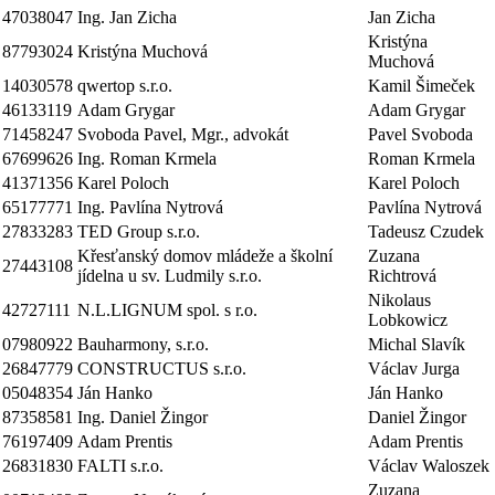
47038047
Ing. Jan Zicha
Jan Zicha
Kristýna
87793024
Kristýna Muchová
Muchová
14030578
qwertop s.r.o.
Kamil Šimeček
46133119
Adam Grygar
Adam Grygar
71458247
Svoboda Pavel, Mgr., advokát
Pavel Svoboda
67699626
Ing. Roman Krmela
Roman Krmela
41371356
Karel Poloch
Karel Poloch
65177771
Ing. Pavlína Nytrová
Pavlína Nytrová
27833283
TED Group s.r.o.
Tadeusz Czudek
Křesťanský domov mládeže a školní
Zuzana
27443108
jídelna u sv. Ludmily s.r.o.
Richtrová
Nikolaus
42727111
N.L.LIGNUM spol. s r.o.
Lobkowicz
07980922
Bauharmony, s.r.o.
Michal Slavík
26847779
CONSTRUCTUS s.r.o.
Václav Jurga
05048354
Ján Hanko
Ján Hanko
87358581
Ing. Daniel Žingor
Daniel Žingor
76197409
Adam Prentis
Adam Prentis
26831830
FALTI s.r.o.
Václav Waloszek
Zuzana