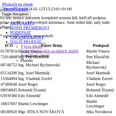
Přeskočit na obsah
Petenti
Marek
2024-01-12T15:23:01+01:00
Toggle Navigation
Na této stránce naleznete kompletní seznam lidí, kteří při podpisu
petice uvolili o sobě zveřejnit informace. Jsme reální lidé, tady máte
AKTUALITY
příklad.
DOPIS PREMIÉROVI
PODEPSAT
* nejnovější podpisy jsou nahoře
CHCI SE ZAPOJIT
DALŠÍ PROFESE
IČO
Název firmy
Podepsal
Výzva lékařů
01787811
Martin Votava
Dopis pracovníků sociálních služeb
Martin Votava
Prohlášení učitelů
72914866
Ing. Petr Hlaváček
Petr Hlaváček
Pluralis
Michael
68748752
Ing. Michael Rychnovský
Rychnovský
65134290
Ing. Josef Martinák
Josef Martinák
15564894
Ing. Vladimír Zavřel
Vladimir Zavrel
47389648
Jozef Regec
Jozef Regec
68058845
Bohumil Šťastný
Bohumil Šťastný
63939380
Edo Ahmedič
Edo Ahmedič
Martin
18837697
Martin Leschinger
Leschinger
08180920
Mgr. JITKA NOVÁKOVÁ
Jitka Nováková