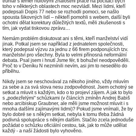
truhlář s téměř nulovými znalostmi práce na počítači bych
toho
v některých oblastech moc nezvládl.
Mezi lidmi, kteří
podepsali Dopis 77 nebo se rozhodli pomoci, se našlo
spousta
šikovných
lidí – někteří pomohli s webem, další byli
ochotni dělat korektury důležitých textů, měli zkušenosti s
tím, jak vydat tiskovou zprávu…
Nemám problém diskutovat ani s těmi, kteří manželství vidí
jinak.
Potkal jsem se například z jednatelem společnosti,
který podepsal výzvu za jednu z 66 firem podporujících tzv.
manželství pro všechny.
Byla to velmi přínosná neformální
debata
.
Psal jsem i hnutí Jsme fér, ti bohužel neodpověděli.
Proč to v
D
eníku N nezmínili nevím, asi jim to nesedělo do
příběhu.
Nikdy jsem se neschovával za někoho jiného, vždy mluvím
za sebe a za svá slova nesu zodpovědnost.
Jsem ochotný se
setkat a mluvit
s každým, kdo o to projeví zájem.
A jak to bylo
s „podezřelými“ schůzkami (v článcích zmíněn Andrej Babiš
nebo arcibiskup Graubner,
ale měli jsme možnost mluvit i s
mnoha dalšími zajímavými lidmi
)? Pokud jsme vnímali, že by
bylo dobré se s někým setkat, nebyla k tomu třeba žádná
podivná spolupráce s někým dalším. Stačilo zcela jednoduše
požádat o schůzku oficiální cestou, tak, jak to může udělat
každý -
a naší žádosti bylo vyhověno.