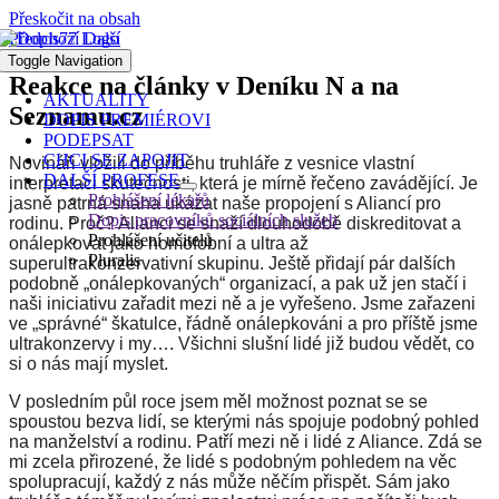
Přeskočit na obsah
Předchozí
Další
Toggle Navigation
Reakce na články v Deníku N a na
AKTUALITY
Seznamu.cz
DOPIS PREMIÉROVI
PODEPSAT
CHCI SE ZAPOJIT
N
ovináři
vložili
d
o příběhu truhláře z vesnice
vlastní
DALŠÍ PROFESE
interpretaci skutečnosti, která je mírně řečeno zavádějící. Je
Prohlášení lékařů
jasně patrná snaha ukázat naše propojení s Aliancí pro
Dopis pracovníků sociálních služeb
rodinu. Proč? Alianc
i se snaží dlouhodobě diskreditovat a
Prohlášení učitelů
onálepkovat jako
homofob
ní
a ultra až
Pluralis
superultrakonzervativní skupin
u
. Ještě přid
ají
pár dalších
podobně „onálepkovaných“ organizací
,
a pak už jen stačí i
naši iniciativu zařadit mezi ně a je vyřešeno
. Jsme
zařazen
i
ve
„správné“ škatulce, řádně onálepkován
i
a pro příště jsme
ultrakonzervy i my….
Všichni slušní lidé již budou vědět, co
si o nás mají myslet.
V posledním půl roce jsem měl možnost poznat se se
spoustou bezva lidí,
se kterými nás spojuje podobný pohled
na manželství a rodinu
.
P
atří
mezi ně i lidé
z
A
liance.
Zdá se
mi zcela přirozené, že lidé s podobným pohledem na věc
spolupracují, každý z nás může něčím přispět. Sám jako