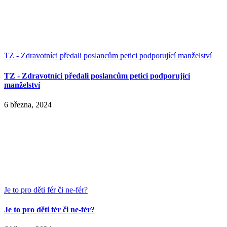
TZ - Zdravotníci předali poslancům petici podporující manželství
TZ - Zdravotníci předali poslancům petici podporující
manželství
6 března, 2024
Je to pro děti fér či ne-fér?
Je to pro děti fér či ne-fér?