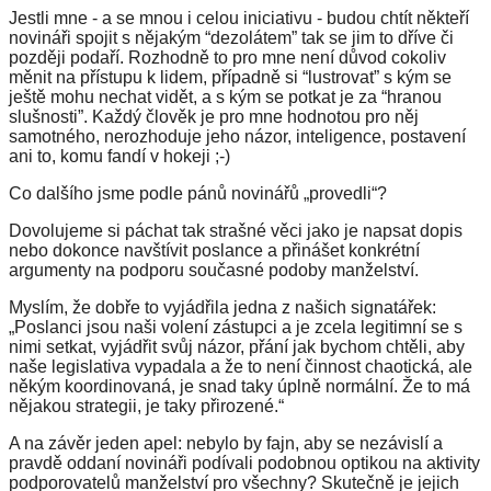
Jestli mne -
a se mnou i celou iniciativu - budou chtít
někteří
novináři
spojit s nějakým “dezolátem” tak se jim to dříve či
později podaří. Rozhodně to pro m
ne
není důvod cokoliv
měnit na přístupu k lidem, případně si “lustrovat” s kým se
ještě mohu nechat vidět, a s kým se potkat je za “hranou
slušnosti”. Každý člověk je pro mne hodnotou pro něj
samotného, nerozhoduje jeho názor, inteligence,
postavení
ani to, komu fandí v hokeji ;-
)
Co dalšího jsme
podle pánů novinářů
„provedli“?
Dovolujeme si páchat tak strašné věci jako je napsat dopis
nebo dokonce navštívit poslance a přinášet konkrétní
argumenty na podporu současné podoby manželství.
Myslím, že dobře to vyjádřila jedna z našich signatářek:
„
P
oslanci jsou naši volení zástupci a je zcela legitimní se s
nimi setkat, vyjádřit svůj názor, přání jak bychom chtěli, aby
naše legislativa vypadala a že to není činnost chaotická, ale
někým koordinovaná, je snad taky úplně normální. Že to má
nějakou strategii, je taky
přirozené
.“
A
na závěr jeden apel: nebylo by fajn, aby se nezávislí a
pravdě oddaní novináři podívali podobnou optikou na aktivity
podporovatelů manželství pro všechny? Skutečně je jejich