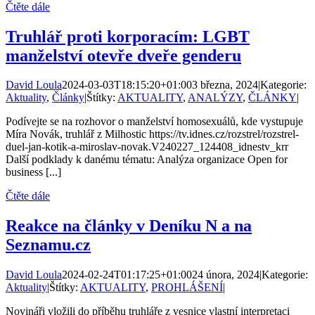
Čtěte dále
Truhlář proti korporacím: LGBT
manželství otevře dveře genderu
David Loula
2024-03-03T18:15:20+01:00
3 března, 2024
|
Kategorie:
Aktuality
,
Články
|
Štítky:
AKTUALITY
,
ANALÝZY
,
ČLÁNKY
|
Podívejte se na rozhovor o manželství homosexuálů, kde vystupuje
Míra Novák, truhlář z Milhostic https://tv.idnes.cz/rozstrel/rozstrel-
duel-jan-kotik-a-miroslav-novak.V240227_124408_idnestv_krr
Další podklady k danému tématu: Analýza organizace Open for
business [...]
Čtěte dále
Reakce na články v Deníku N a na
Seznamu.cz
David Loula
2024-02-24T01:17:25+01:00
24 února, 2024
|
Kategorie:
Aktuality
|
Štítky:
AKTUALITY
,
PROHLÁŠENÍ
|
Novináři vložili do příběhu truhláře z vesnice vlastní interpretaci