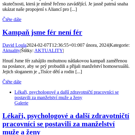
skutečnosti, která je mírně řečeno zavádějící. Je jasně patrná snaha
ukázat naše propojení s Aliancí pro [...]
Čtěte dále
Kampaň jsme fér není fér
David Loula
2024-02-07T12:36:55+01:00
7 února, 2024
|
Kategorie:
Aktuality
|
Štítky:
AKTUALITY
|
Hnutí Jsme fér zahájilo mohutnou nátlakovou kampaň zaměřenou
na poslance, aby se prý probudili a přijali manželství homosexuálů.
Jejich sloganem je „Tisíce dětí a rodin [...]
Čtěte dále
Lékaři, psychologové a další zdravotničtí pracovníci se
postavili za manželství muže a ženy
Galerie
Lékaři, psychologové a další zdravotničtí
pracovníci se postavili za manželství
muže a ženy