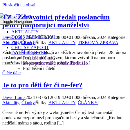
Přeskočit na obsah
TZ - Zdravotníci předali poslancům
Toggle Navigation
petici podporující manželství
AKTUALITY
DOPIS PREMIÉROVI
David Loula
2024-03-06T20:08:00+01:00
6 března, 2024
|
Kategorie:
PODEPSAT
Aktuality
,
Články
|
Štítky:
AKTUALITY
,
TISKOVÁ ZPRÁVA
|
CHCI SE ZAPOJIT
Zástupci lékařů, psychologů a dalších zdravotníků předali 28. února
DALŠÍ PROFESE
poslankyním a poslancům výzvu, kterou vytvořili na podporu
Prohlášení lékařů
manželství jako svazku muže a ženy. Pod ní [...]
Dopis pracovníků sociálních služeb
Prohlášení učitelů
Čtěte dále
Je to pro děti fér či ne-fér?
David Loula
2024-03-06T20:19:42+01:00
6 března, 2024
|
Kategorie:
Aktuality
,
Články
|
Štítky:
AKTUALITY
,
ČLÁNKY
|
Červeně ne-Fér výroky z webu jsmefer Černý text komentář –
poukaz na rozpor mezi propagačním hesly a skutečností. „Rodinu
nedělají máma s tátou, rodinu [...]