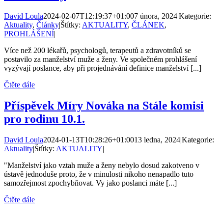
David Loula
2024-02-07T12:19:37+01:00
7 února, 2024
|
Kategorie:
Aktuality
,
Články
|
Štítky:
AKTUALITY
,
ČLÁNEK
,
PROHLÁŠENÍ
|
Více než 200 lékařů, psychologů, terapeutů a zdravotníků se
postavilo za manželství muže a ženy. Ve společném prohlášení
vyzývají poslance, aby při projednávání definice manželství [...]
Čtěte dále
Příspěvek Míry Nováka na Stále komisi
pro rodinu 10.1.
David Loula
2024-01-13T10:28:26+01:00
13 ledna, 2024
|
Kategorie:
Aktuality
|
Štítky:
AKTUALITY
|
"Manželství jako vztah muže a ženy nebylo dosud zakotveno v
ústavě jednoduše proto, že v minulosti nikoho nenapadlo tuto
samozřejmost zpochybňovat. Vy jako poslanci máte [...]
Čtěte dále
KONTAKTY