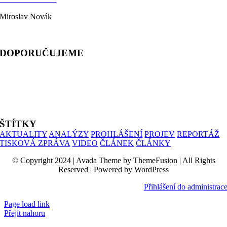
Miroslav Novák
telefon: 603 333 244
DOPORUČUJEME
ALIANCE PRO RODINU
PROHLÁŠENÍ UČITELŮ
SIMONIK
ŠTÍTKY
AKTUALITY
ANALÝZY
PROHLÁŠENÍ
PROJEV
REPORTÁŽ
TISKOVÁ ZPRÁVA
VIDEO
ČLÁNEK
ČLÁNKY
© Copyright 2024 | Avada Theme by ThemeFusion | All Rights
Reserved | Powered by WordPress
Přihlášení do administrac
Page load link
Přejít nahoru