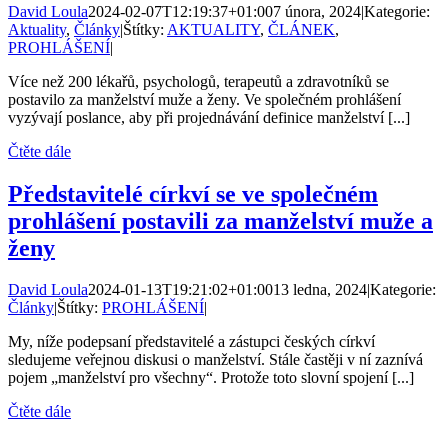
David Loula
2024-02-07T12:19:37+01:00
7 února, 2024
|
Kategorie:
Aktuality
,
Články
|
Štítky:
AKTUALITY
,
ČLÁNEK
,
PROHLÁŠENÍ
|
Více než 200 lékařů, psychologů, terapeutů a zdravotníků se
postavilo za manželství muže a ženy. Ve společném prohlášení
vyzývají poslance, aby při projednávání definice manželství [...]
Čtěte dále
Představitelé církví se ve společném
prohlášení postavili za manželství muže a
ženy
David Loula
2024-01-13T19:21:02+01:00
13 ledna, 2024
|
Kategorie:
Články
|
Štítky:
PROHLÁŠENÍ
|
My, níže podepsaní představitelé a zástupci českých církví
sledujeme veřejnou diskusi o manželství. Stále častěji v ní zaznívá
pojem „manželství pro všechny“. Protože toto slovní spojení [...]
Čtěte dále