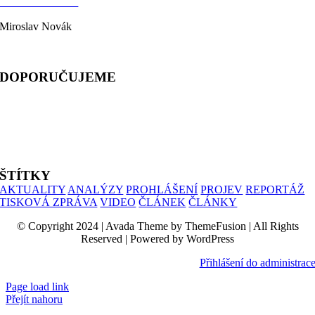
KONTAKTY
Miroslav Novák
telefon: 603 333 244
DOPORUČUJEME
ALIANCE PRO RODINU
PROHLÁŠENÍ UČITELŮ
SIMONIK
ŠTÍTKY
AKTUALITY
ANALÝZY
PROHLÁŠENÍ
PROJEV
REPORTÁŽ
TISKOVÁ ZPRÁVA
VIDEO
ČLÁNEK
ČLÁNKY
© Copyright 2024 | Avada Theme by ThemeFusion | All Rights
Reserved | Powered by WordPress
Přihlášení do administrac
Page load link
Přejít nahoru