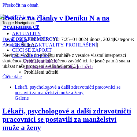
Přeskočit na obsah
Reakce na články v Deníku N a na
Toggle Navigation
Seznamu.cz
AKTUALITY
DOPIS PREMIÉROVI
David Loula
2024-02-24T01:17:25+01:00
24 února, 2024
|
Kategorie:
PODEPSAT
Aktuality
|
Štítky:
AKTUALITY
,
PROHLÁŠENÍ
|
CHCI SE ZAPOJIT
Novináři vložili do příběhu truhláře z vesnice vlastní interpretaci
DALŠÍ PROFESE
skutečnosti, která je mírně řečeno zavádějící. Je jasně patrná snaha
Prohlášení lékařů
ukázat naše propojení s Aliancí pro [...]
Dopis pracovníků sociálních služeb
Prohlášení učitelů
Čtěte dále
Lékaři, psychologové a další zdravotničtí pracovníci se
postavili za manželství muže a ženy
Galerie
Lékaři, psychologové a další zdravotničtí
pracovníci se postavili za manželství
muže a ženy