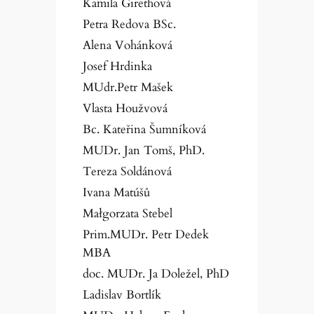
Kamila Girethová
Petra Redova BSc.
Alena Vohánková
Josef Hrdinka
MUdr.Petr Mašek
Vlasta Houžvová
Bc. Kateřina Šumníková
MUDr. Jan Tomš, PhD.
Tereza Soldánová
Ivana Matúšů
Małgorzata Stebel
Prim.MUDr. Petr Dedek
MBA
doc. MUDr. Ja Doležel, PhD
Ladislav Bortlík