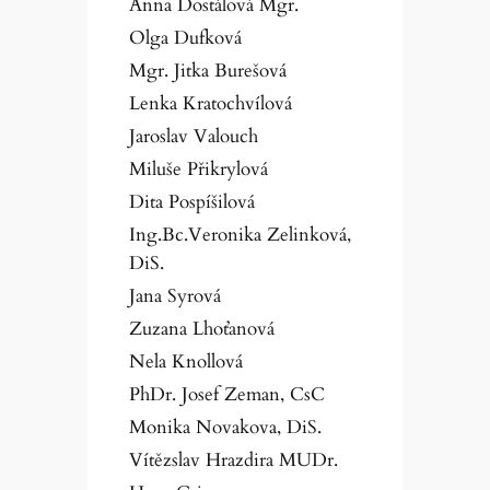
Anna Dostálová Mgr.
Olga Dufková
Mgr. Jitka Burešová
Lenka Kratochvílová
Jaroslav Valouch
Miluše Přikrylová
Dita Pospíšilová
Ing.Bc.Veronika Zelinková,
DiS.
Jana Syrová
Zuzana Lhoťanová
Nela Knollová
PhDr. Josef Zeman, CsC
Monika Novakova, DiS.
Vítězslav Hrazdira MUDr.