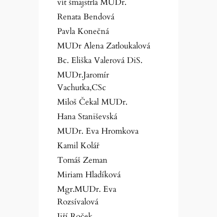
vít šmajstrla MUDr.
Renata Bendová
Pavla Konečná
MUDr Alena Zatloukalová
Bc. Eliška Valerová DiS.
MUDr.Jaromír
Vachutka,CSc
Miloš Čekal MUDr.
Hana Staniševská
MUDr. Eva Hromkova
Kamil Kolář
Tomáš Zeman
Miriam Hladíková
Mgr.MUDr. Eva
Rozsívalová
Jiří Roček