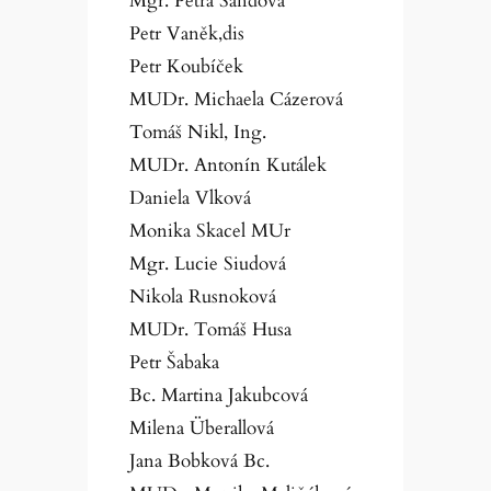
Mgr. Petra Šandová
Petr Vaněk,dis
Petr Koubíček
MUDr. Michaela Cázerová
Tomáš Nikl, Ing.
MUDr. Antonín Kutálek
Daniela Vlková
Monika Skacel MUr
Mgr. Lucie Siudová
Nikola Rusnoková
MUDr. Tomáš Husa
Petr Šabaka
Bc. Martina Jakubcová
Milena Überallová
Jana Bobková Bc.