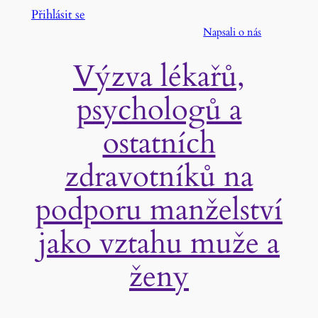
Přeskočit
Přihlásit se
na
Napsali o nás
obsah
Výzva lékařů,
psychologů a
ostatních
zdravotníků na
podporu manželství
jako vztahu muže a
ženy