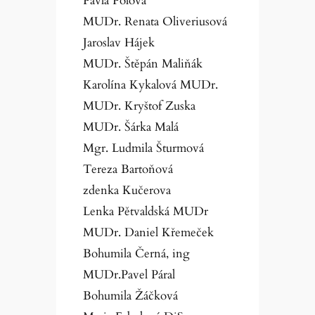
Pavla Polová
MUDr. Renata Oliveriusová
Jaroslav Hájek
MUDr. Štěpán Maliňák
Karolína Kykalová MUDr.
MUDr. Kryštof Zuska
MUDr. Šárka Malá
Mgr. Ludmila Šturmová
Tereza Bartoňová
zdenka Kučerova
Lenka Pětvaldská MUDr
MUDr. Daniel Křemeček
Bohumila Černá, ing
MUDr.Pavel Páral
Bohumila Žáčková