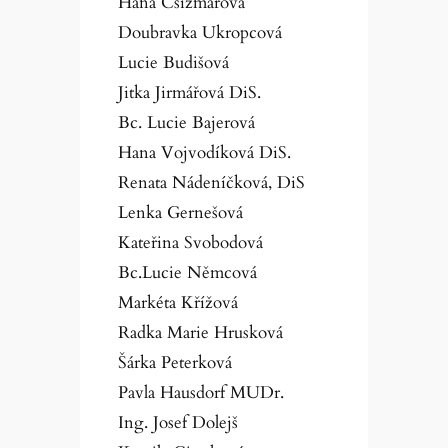
Hana Csizmarova
Doubravka Ukropcová
Lucie Budišová
Jitka Jirmářová DiS.
Bc. Lucie Bajerová
Hana Vojvodíková DiS.
Renata Nádeníčková, DiS
Lenka Gernešová
Kateřina Svobodová
Bc.Lucie Němcová
Markéta Křížová
Radka Marie Hrusková
Šárka Peterková
Pavla Hausdorf MUDr.
Ing. Josef Dolejš