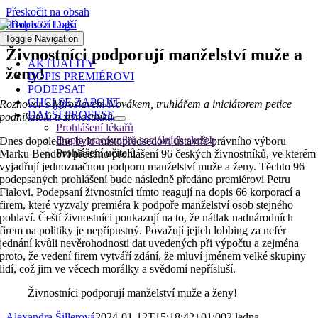
Přeskočit na obsah
Předchozí
Další
Toggle Navigation
Živnostníci podporují manželství muže a
AKTUALITY
ženy!
DOPIS PREMIÉROVI
PODEPSAT
CHCI SE ZAPOJIT
Rozhovor s Miroslavem Novákem, truhlářem a iniciátorem petice
DALŠÍ PROFESE
podnikatelů a živnostníků.
Prohlášení lékařů
Dopis pracovníků sociálních služeb
Dnes dopoledne bylo místopředsedovi ústavně-právního výboru
Prohlášení učitelů
Marku Bendovi předáno prohlášení 96 českých živnostníků, ve kterém
vyjadřují jednoznačnou podporu manželství muže a ženy. Těchto 96
podepsaných prohlášení bude následně předáno premiérovi Petru
Fialovi. Podepsaní živnostníci tímto reagují na dopis 66 korporací a
firem, které vyzvaly premiéra k podpoře manželství osob stejného
pohlaví. Čeští živnostníci poukazují na to, že nátlak nadnárodních
firem na politiky je nepřípustný. Považují jejich lobbing za nefér
jednání kvůli nevěrohodnosti dat uvedených při výpočtu a zejména
proto, že vedení firem vytváří zdání, že mluví jménem velké skupiny
lidí, což jim ve věcech morálky a svědomí nepřísluší.
Živnostníci podporují manželství muže a ženy!
Alexandra Šillerová
2024-01-12T15:18:42+01:00
2 ledna,