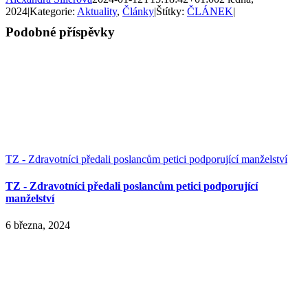
2024
|
Kategorie:
Aktuality
,
Články
|
Štítky:
ČLÁNEK
|
Podobné příspěvky
TZ - Zdravotníci předali poslancům petici podporující manželství
TZ - Zdravotníci předali poslancům petici podporující
manželství
6 března, 2024