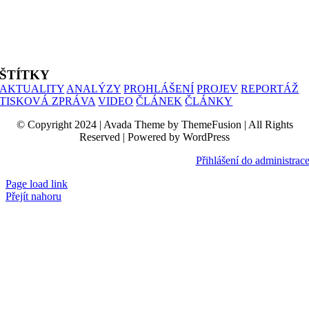
ALIANCE PRO RODINU
PROHLÁŠENÍ UČITELŮ
SIMONIK
ŠTÍTKY
AKTUALITY
ANALÝZY
PROHLÁŠENÍ
PROJEV
REPORTÁŽ
TISKOVÁ ZPRÁVA
VIDEO
ČLÁNEK
ČLÁNKY
© Copyright 2024 | Avada Theme by ThemeFusion | All Rights
Reserved | Powered by WordPress
Přihlášení do administrac
Page load link
Přejít nahoru