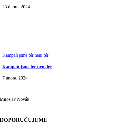
23 února, 2024
Kampaň jsme fér není fér
Kampaň jsme fér není fér
7 února, 2024
KONTAKTY
Miroslav Novák
telefon: 603 333 244
DOPORUČUJEME