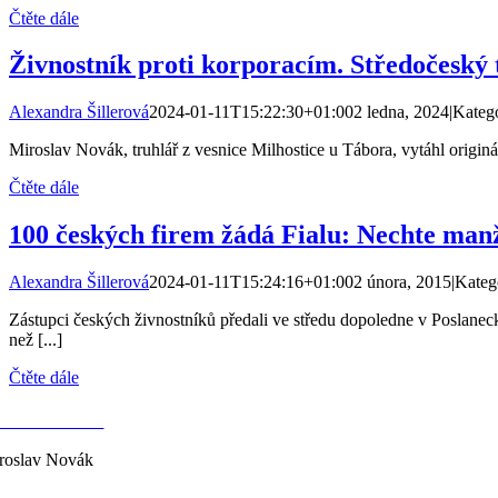
Čtěte dále
Živnostník proti korporacím. Středočeský 
Alexandra Šillerová
2024-01-11T15:22:30+01:00
2 ledna, 2024
|
Kateg
Miroslav Novák, truhlář z vesnice Milhostice u Tábora, vytáhl origin
Čtěte dále
100 českých firem žádá Fialu: Nechte manž
Alexandra Šillerová
2024-01-11T15:24:16+01:00
2 února, 2015
|
Kateg
Zástupci českých živnostníků předali ve středu dopoledne v Poslane
než [...]
Čtěte dále
ONTAKTY
roslav Novák