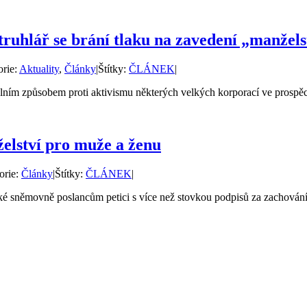
truhlář se brání tlaku na zavedení „manžels
orie:
Aktuality
,
Články
|
Štítky:
ČLÁNEK
|
álním způsobem proti aktivismu některých velkých korporací ve prospěch
elství pro muže a ženu
orie:
Články
|
Štítky:
ČLÁNEK
|
cké sněmovně poslancům petici s více než stovkou podpisů za zachování