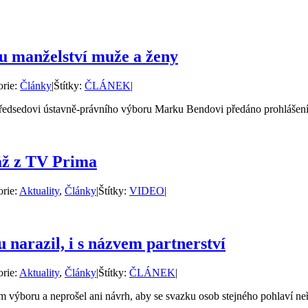
ru manželství muže a ženy
orie:
Články
|
Štítky:
ČLÁNEK
|
edsedovi ústavně-právního výboru Marku Bendovi předáno prohlášení 1
áž z TV Prima
orie:
Aktuality
,
Články
|
Štítky:
VIDEO
|
 narazil, i s názvem partnerství
orie:
Aktuality
,
Články
|
Štítky:
ČLÁNEK
|
výboru a neprošel ani návrh, aby se svazku osob stejného pohlaví neříka