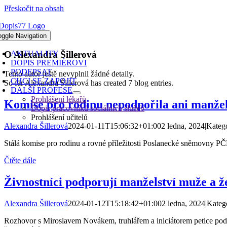
Přeskočit na obsah
A PODPORU MANŽELSTVÍ
AKO VZTAHU MUŽE A ŽENY
oggle Navigation
O
Alexandra Šillerová
AKTUALITY
DOPIS PREMIÉROVI
PODEPSAT
Tento autor ještě nevyplnil žádné detaily.
CHCI SE ZAPOJIT
So far Alexandra Šillerová has created 7 blog entries.
DALŠÍ PROFESE
Prohlášení lékařů
Komise pro rodinu nepodpořila ani manžels
Dopis pracovníků sociálních služeb
Prohlášení učitelů
Alexandra Šillerová
2024-01-11T15:06:32+01:00
2 ledna, 2024
|
Kateg
Stálá komise pro rodinu a rovné příležitosti Poslanecké sněmovny PČR
Čtěte dále
Živnostníci podporují manželství muže a ž
Alexandra Šillerová
2024-01-12T15:18:42+01:00
2 ledna, 2024
|
Kateg
Rozhovor s Miroslavem Novákem, truhlářem a iniciátorem petice pod