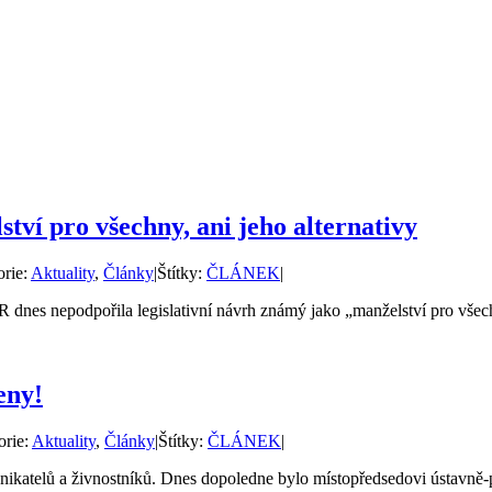
tví pro všechny, ani jeho alternativy
orie:
Aktuality
,
Články
|
Štítky:
ČLÁNEK
|
 dnes nepodpořila legislativní návrh známý jako „manželství pro všechn
eny!
orie:
Aktuality
,
Články
|
Štítky:
ČLÁNEK
|
nikatelů a živnostníků. Dnes dopoledne bylo místopředsedovi ústavn