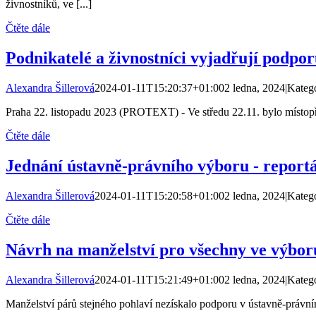
živnostníků, ve [...]
Čtěte dále
Podnikatelé a živnostníci vyjadřují podpo
Alexandra Šillerová
2024-01-11T15:20:37+01:00
2 ledna, 2024
|
Kateg
Praha 22. listopadu 2023 (PROTEXT) - Ve středu 22.11. bylo místopř
Čtěte dále
Jednání ústavně-právního výboru - report
Alexandra Šillerová
2024-01-11T15:20:58+01:00
2 ledna, 2024
|
Kateg
Čtěte dále
Návrh na manželství pro všechny ve výboru
Alexandra Šillerová
2024-01-11T15:21:49+01:00
2 ledna, 2024
|
Kateg
Manželství párů stejného pohlaví nezískalo podporu v ústavně-právním 