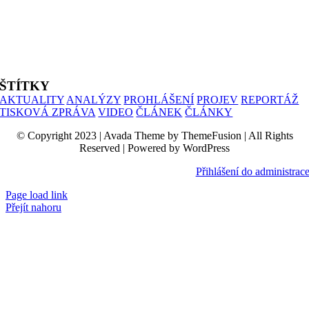
ALIANCE PRO RODINU
PROHLÁŠENÍ UČITELŮ
SIMONIK
ŠTÍTKY
AKTUALITY
ANALÝZY
PROHLÁŠENÍ
PROJEV
REPORTÁŽ
TISKOVÁ ZPRÁVA
VIDEO
ČLÁNEK
ČLÁNKY
© Copyright 2023 | Avada Theme by ThemeFusion | All Rights
Reserved | Powered by WordPress
Přihlášení do administrac
Page load link
Přejít nahoru