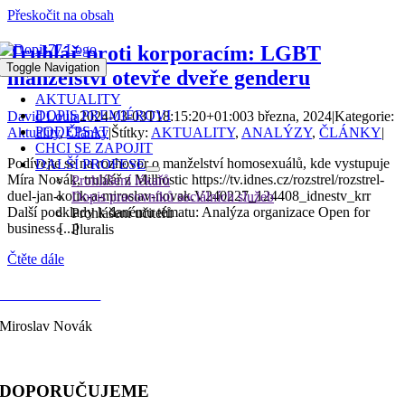
Přeskočit na obsah
Truhlář proti korporacím: LGBT
Toggle Navigation
manželství otevře dveře genderu
AKTUALITY
DOPIS PREMIÉROVI
David Loula
2024-03-03T18:15:20+01:00
3 března, 2024
|
Kategorie:
PODEPSAT
Aktuality
,
Články
|
Štítky:
AKTUALITY
,
ANALÝZY
,
ČLÁNKY
|
CHCI SE ZAPOJIT
Podívejte se na rozhovor o manželství homosexuálů, kde vystupuje
DALŠÍ PROFESE
Míra Novák, truhlář z Milhostic https://tv.idnes.cz/rozstrel/rozstrel-
Prohlášení lékařů
duel-jan-kotik-a-miroslav-novak.V240227_124408_idnestv_krr
Dopis pracovníků sociálních služeb
Další podklady k danému tématu: Analýza organizace Open for
Prohlášení učitelů
business [...]
Pluralis
Čtěte dále
KONTAKTY
Miroslav Novák
telefon: 603 333 244
DOPORUČUJEME