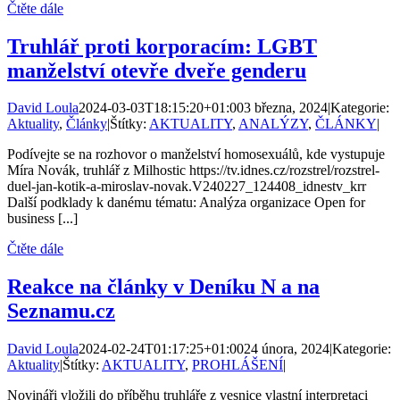
Čtěte dále
Truhlář proti korporacím: LGBT
manželství otevře dveře genderu
David Loula
2024-03-03T18:15:20+01:00
3 března, 2024
|
Kategorie:
Aktuality
,
Články
|
Štítky:
AKTUALITY
,
ANALÝZY
,
ČLÁNKY
|
Podívejte se na rozhovor o manželství homosexuálů, kde vystupuje
Míra Novák, truhlář z Milhostic https://tv.idnes.cz/rozstrel/rozstrel-
duel-jan-kotik-a-miroslav-novak.V240227_124408_idnestv_krr
Další podklady k danému tématu: Analýza organizace Open for
business [...]
Čtěte dále
Reakce na články v Deníku N a na
Seznamu.cz
David Loula
2024-02-24T01:17:25+01:00
24 února, 2024
|
Kategorie:
Aktuality
|
Štítky:
AKTUALITY
,
PROHLÁŠENÍ
|
Novináři vložili do příběhu truhláře z vesnice vlastní interpretaci