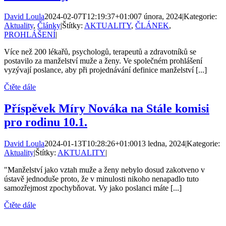
David Loula
2024-02-07T12:19:37+01:00
7 února, 2024
|
Kategorie:
Aktuality
,
Články
|
Štítky:
AKTUALITY
,
ČLÁNEK
,
PROHLÁŠENÍ
|
Více než 200 lékařů, psychologů, terapeutů a zdravotníků se
postavilo za manželství muže a ženy. Ve společném prohlášení
vyzývají poslance, aby při projednávání definice manželství [...]
Čtěte dále
Příspěvek Míry Nováka na Stále komisi
pro rodinu 10.1.
David Loula
2024-01-13T10:28:26+01:00
13 ledna, 2024
|
Kategorie:
Aktuality
|
Štítky:
AKTUALITY
|
"Manželství jako vztah muže a ženy nebylo dosud zakotveno v
ústavě jednoduše proto, že v minulosti nikoho nenapadlo tuto
samozřejmost zpochybňovat. Vy jako poslanci máte [...]
Čtěte dále
KONTAKTY