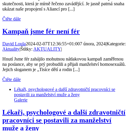
skutečnosti, která je mírně řečeno zavádějící. Je jasně patrná snaha
ukázat naše propojení s Aliancí pro [...]
Čtěte dále
Kampaň jsme fér není fér
David Loula
2024-02-07T12:36:55+01:00
7 února, 2024
|
Kategorie:
Aktuality
|
Štítky:
AKTUALITY
|
Hnutí Jsme fér zahájilo mohutnou nátlakovou kampaň zaměřenou
na poslance, aby se prý probudili a přijali manželství homosexuálů.
Jejich sloganem je „Tisíce dětí a rodin [...]
Čtěte dále
Lékaři, psychologové a další zdravotničtí pracovníci se
postavili za manželství muže a ženy
Galerie
Lékaři, psychologové a další zdravotničtí
pracovníci se postavili za manželství
muže a ženy