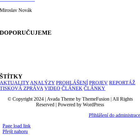
Miroslav Novák
telefon: 603 333 244
DOPORUČUJEME
ALIANCE PRO RODINU
PROHLÁŠENÍ UČITELŮ
SIMONIK
ŠTÍTKY
AKTUALITY
ANALÝZY
PROHLÁŠENÍ
PROJEV
REPORTÁŽ
TISKOVÁ ZPRÁVA
VIDEO
ČLÁNEK
ČLÁNKY
© Copyright 2024 | Avada Theme by ThemeFusion | All Rights
Reserved | Powered by WordPress
Přihlášení do administrac
Page load link
Přejít nahoru