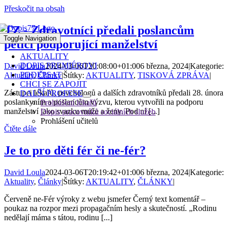
Přeskočit na obsah
TZ - Zdravotníci předali poslancům
Toggle Navigation
petici podporující manželství
AKTUALITY
DOPIS PREMIÉROVI
David Loula
2024-03-06T20:08:00+01:00
6 března, 2024
|
Kategorie:
PODEPSAT
Aktuality
,
Články
|
Štítky:
AKTUALITY
,
TISKOVÁ ZPRÁVA
|
CHCI SE ZAPOJIT
Zástupci lékařů, psychologů a dalších zdravotníků předali 28. února
DALŠÍ PROFESE
poslankyním a poslancům výzvu, kterou vytvořili na podporu
Prohlášení lékařů
manželství jako svazku muže a ženy. Pod ní [...]
Dopis pracovníků sociálních služeb
Prohlášení učitelů
Čtěte dále
Je to pro děti fér či ne-fér?
David Loula
2024-03-06T20:19:42+01:00
6 března, 2024
|
Kategorie:
Aktuality
,
Články
|
Štítky:
AKTUALITY
,
ČLÁNKY
|
Červeně ne-Fér výroky z webu jsmefer Černý text komentář –
poukaz na rozpor mezi propagačním hesly a skutečností. „Rodinu
nedělají máma s tátou, rodinu [...]