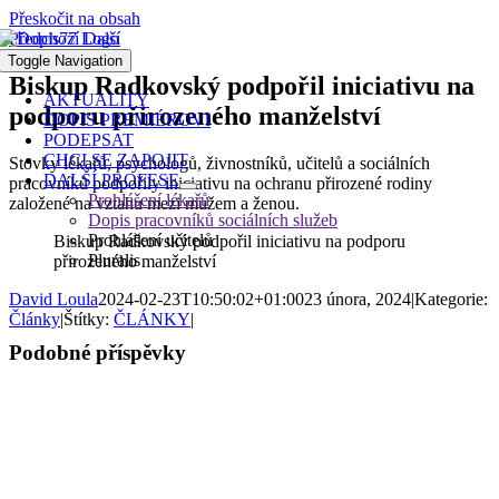
Přeskočit na obsah
Předchozí
Další
Toggle Navigation
Biskup Radkovský podpořil iniciativu na
AKTUALITY
podporu přirozeného manželství
DOPIS PREMIÉROVI
PODEPSAT
CHCI SE ZAPOJIT
Stovky lékařů, psychologů, živnostníků, učitelů a sociálních
DALŠÍ PROFESE
pracovníků podpořily iniciativu na ochranu přirozené rodiny
Prohlášení lékařů
založené na vztahu mezi mužem a ženou.
Dopis pracovníků sociálních služeb
Prohlášení učitelů
Biskup Radkovský podpořil iniciativu na podporu
Pluralis
přirozeného manželství
David Loula
2024-02-23T10:50:02+01:00
23 února, 2024
|
Kategorie:
Články
|
Štítky:
ČLÁNKY
|
Podobné příspěvky