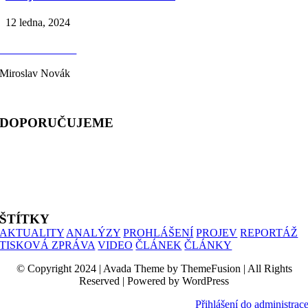
12 ledna, 2024
KONTAKTY
Miroslav Novák
telefon: 603 333 244
DOPORUČUJEME
ALIANCE PRO RODINU
PROHLÁŠENÍ UČITELŮ
SIMONIK
ŠTÍTKY
AKTUALITY
ANALÝZY
PROHLÁŠENÍ
PROJEV
REPORTÁŽ
TISKOVÁ ZPRÁVA
VIDEO
ČLÁNEK
ČLÁNKY
© Copyright 2024 | Avada Theme by ThemeFusion | All Rights
Reserved | Powered by WordPress
Přihlášení do administrac