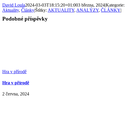
David Loula
2024-03-03T18:15:20+01:00
3 března, 2024
|
Kategorie:
Aktuality
,
Články
|
Štítky:
AKTUALITY
,
ANALÝZY
,
ČLÁNKY
|
Podobné příspěvky
Hra v přírodě
Hra v přírodě
2 června, 2024