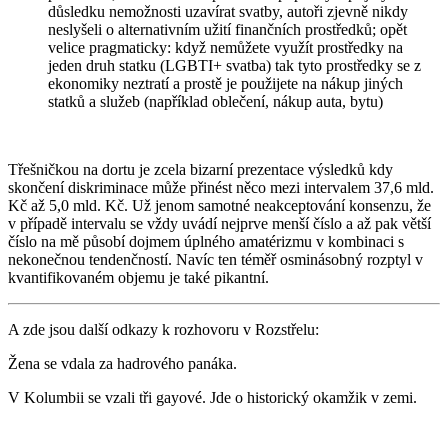
důsledku nemožnosti uzavírat svatby, autoři zjevně nikdy
neslyšeli o alternativním užití finančních prostředků; opět
velice pragmaticky: když nemůžete využít prostředky na
jeden druh statku (LGBTI+ svatba) tak tyto prostředky se z
ekonomiky neztratí a prostě je použijete na nákup jiných
statků a služeb (například oblečení, nákup auta, bytu)
Třešničkou na dortu je zcela bizarní prezentace výsledků kdy
skončení diskriminace může přinést něco mezi intervalem 37,6 mld.
Kč až 5,0 mld. Kč. Už jenom samotné neakceptování konsenzu, že
v případě intervalu se vždy uvádí nejprve menší číslo a až pak větší
číslo na mě působí dojmem úplného amatérizmu v kombinaci s
nekonečnou tendenčností. Navíc ten téměř osminásobný rozptyl v
kvantifikovaném objemu je také pikantní.
A zde jsou další odkazy k rozhovoru v Rozstřelu:
Žena se vdala za hadrového panáka.
V Kolumbii se vzali tři gayové. Jde o historický okamžik v zemi.