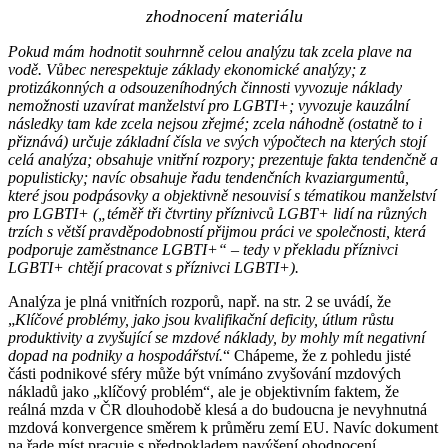
zhodnocení materiálu
Pokud mám hodnotit souhrnně celou analýzu tak zcela plave na
vodě. Vůbec nerespektuje základy ekonomické analýzy; z
protizákonných a odsouzeníhodných činnosti vyvozuje náklady
nemožnosti uzavírat manželství pro LGBTI+; vyvozuje kauzální
následky tam kde zcela nejsou zřejmé; zcela náhodně (ostatně to i
přiznává) určuje základní čísla ve svých výpočtech na kterých stojí
celá analýza; obsahuje vnitřní rozpory; prezentuje fakta tendenčně a
populisticky; navíc obsahuje řadu tendenčních kvaziargumentů,
které jsou podpásovky a objektivně nesouvisí s tématikou manželství
pro LGBTI+ („téměř tři čtvrtiny příznivců LGBT+ lidí na různých
trzích s větší pravděpodobností přijmou práci ve společnosti, která
podporuje zaměstnance LGBTI+“ – tedy v překladu příznivci
LGBTI+ chtějí pracovat s příznivci LGBTI+).
Analýza je plná vnitřních rozporů, např. na str. 2 se uvádí, že
„
Klíčové problémy, jako jsou kvalifikační deficity, útlum růstu
produktivity a zvyšující se mzdové náklady, by mohly mít negativní
dopad na podniky a hospodářství.
“ Chápeme, že z pohledu jisté
části podnikové sféry může být vnímáno zvyšování mzdových
nákladů jako „klíčový problém“, ale je objektivním faktem, že
reálná mzda v ČR dlouhodobě klesá a do budoucna je nevyhnutná
mzdová konvergence směrem k průměru zemí EU. Navíc dokument
na řade míst pracuje s předpokladem navýšení ohodnocení