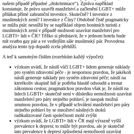
našem případě případné „diskriminace“). Zpráva například
konstatuje, že právo uzavřít manželství a začlenění LGBT+ může
přilákat přímé zahraniční investice. Skutečně? I investice z
muslimských zemí? I investice z Číny? Obdobně čistě pragmaticky
se můžu ptát: nesnížil by se například objem bonitních turistů z
muslimských zemí v případě možnosti uzavírat manželství pro
LGBTI+ lidi v ČR? Těžko si představit, že v jednom hotelu bude
mít svatbu gay pár a ve vedlejším sále muslimský pár. Provedena
analýza tento typ dopadů zcela přehlíží.
A teď k samotným číslům (rozebírám každý výpočet):
výzkum uvádí, že násilí vůči LGBT+ lidem generuje náklady
pro systém zdravotní péče - je nespornou pravdou, že jakékoli
násilí generuje náklady pro systém zdravotní péče; násilí na
kterékoliv skupině lidí je potřeba hlasitě odsoudit a trestat
zákonnou cestou; pragmatickou pravdou však je, že násilí na
lidech LGBTI+ skutečně není v důsledku nemožnosti uzavírat
manželství pro páry stejného pohlaví, je naopak možná
smutnou pravdou, že v případě schválení manželství pro páry
stejného pohlaví by se množství násilných útoků
radikalizované časti společnosti mohl zvýšit
výzkum uvádí, že LGBTI+ lidi v ČR mají výrazně vyšší
prevalence k depresi; to může být pravdou, ale je skutečně
tato prevalence k depresi způsobená nemožnosti uzavírat