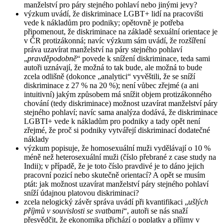
manželství pro páry stejného pohlaví nebo jinými jevy?
výzkum uvádí, že diskriminace LGBT+ lidí na pracovišti
vede k nákladům pro podniky; opětovně je potřeba
připomenout, že diskriminace na základě sexuální orientace je
v ČR protizákonná; navíc výzkum sám uvádí, že rozšíření
práva uzavírat manželství na páry stejného pohlaví
„
pravděpodobně
“ povede k snížení diskriminace, teda sami
autoři uznávají, že možná to tak bude, ale možná to bude
zcela odlišně (dokonce „analytici“ vyvěštili, že se sníží
diskriminace z 27 % na 20 %); není vůbec zřejmé (a ani
intuitivní) jakým způsobem má snížit objem protizákonného
chování (tedy diskriminace) možnost uzavírat manželství páry
stejného pohlaví; navíc sama analýza dodává, že diskriminace
LGBTI+ vede k nákladům pro podniky a tady opět není
zřejmé, že proč si podniky vytvářejí diskriminací dodatečné
náklady
výzkum popisuje, že homosexuální muži vydělávají o 10 %
méně než heterosexuální muži (číslo přebrané z case study na
Indii); v případě, že je toto číslo pravdivé je to dáno jejich
pracovní pozicí nebo skutečně orientací? A opět se musím
ptát: jak možnost uzavírat manželství páry stejného pohlaví
sníží údajnou platovou diskriminaci?
zcela nelogický závěr správa uvádí při kvantifikaci „
ušlých
příjmů v souvislosti se svatbami
“, autoři se nás snaží
přesvědčit, že ekonomika přichází o poplatky a příjmy v