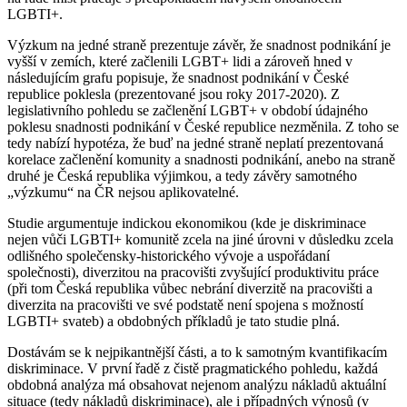
LGBTI+.
Výzkum na jedné straně prezentuje závěr, že snadnost podnikání je
vyšší v zemích, které začlenili LGBT+ lidi a zároveň hned v
následujícím grafu popisuje, že snadnost podnikání v České
republice poklesla (prezentované jsou roky 2017-2020). Z
legislativního pohledu se začlenění LGBT+ v období údajného
poklesu snadnosti podnikání v České republice nezměnila. Z toho se
tedy nabízí hypotéza, že buď na jedné straně neplatí prezentovaná
korelace začlenění komunity a snadnosti podnikání, anebo na straně
druhé je Česká republika výjimkou, a tedy závěry samotného
„výzkumu“ na ČR nejsou aplikovatelné.
Studie argumentuje indickou ekonomikou (kde je diskriminace
nejen vůči LGBTI+ komunitě zcela na jiné úrovni v důsledku zcela
odlišného společensky-historického vývoje a uspořádaní
společnosti), diverzitou na pracovišti zvyšující produktivitu práce
(při tom Česká republika vůbec nebrání diverzitě na pracovišti a
diverzita na pracovišti ve své podstatě není spojena s možností
LGBTI+ svateb) a obdobných příkladů je tato studie plná.
Dostávám se k nejpikantnější části, a to k samotným kvantifikacím
diskriminace. V první řadě z čistě pragmatického pohledu, každá
obdobná analýza má obsahovat nejenom analýzu nákladů aktuální
situace (tedy nákladů diskriminace), ale i případných výnosů (v