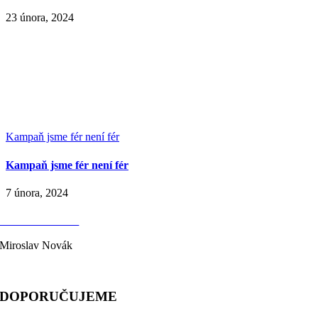
23 února, 2024
Kampaň jsme fér není fér
Kampaň jsme fér není fér
7 února, 2024
KONTAKTY
Miroslav Novák
telefon: 603 333 244
DOPORUČUJEME