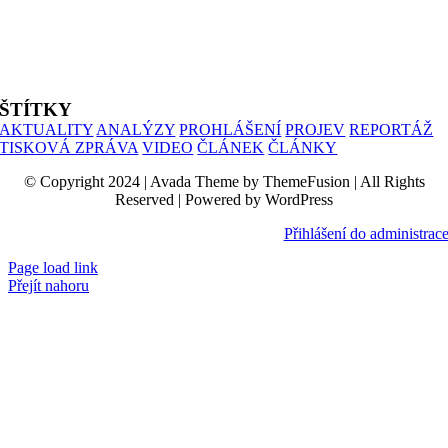
ALIANCE PRO RODINU
PROHLÁŠENÍ UČITELŮ
SIMONIK
ŠTÍTKY
AKTUALITY
ANALÝZY
PROHLÁŠENÍ
PROJEV
REPORTÁŽ
TISKOVÁ ZPRÁVA
VIDEO
ČLÁNEK
ČLÁNKY
© Copyright 2024 | Avada Theme by ThemeFusion | All Rights
Reserved | Powered by WordPress
Přihlášení do administrac
Page load link
Přejít nahoru