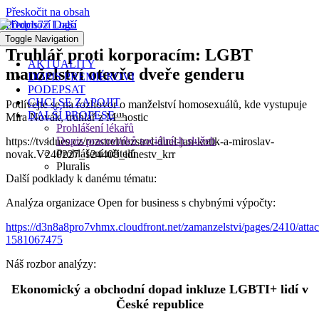
Přeskočit na obsah
Předchozí
Další
Toggle Navigation
Truhlář proti korporacím: LGBT
AKTUALITY
manželství otevře dveře genderu
DOPIS PREMIÉROVI
PODEPSAT
CHCI SE ZAPOJIT
Podívejte se na rozhovor o manželství homosexuálů, kde vystupuje
DALŠÍ PROFESE
Míra Novák, truhlář z Milhostic
Prohlášení lékařů
Dopis pracovníků sociálních služeb
https://tv.idnes.cz/rozstrel/rozstrel-duel-jan-kotik-a-miroslav-
Prohlášení učitelů
novak.V240227_124408_idnestv_krr
Pluralis
Další podklady k danému tématu:
Analýza organizace Open for business s chybnými výpočty:
https://d3n8a8pro7vhmx.cloudfront.net/zamanzelstvi/pages/2410/
1581067475
Náš rozbor analýzy:
Ekonomický a obchodní dopad inkluze LGBTI+ lidí v
České republice