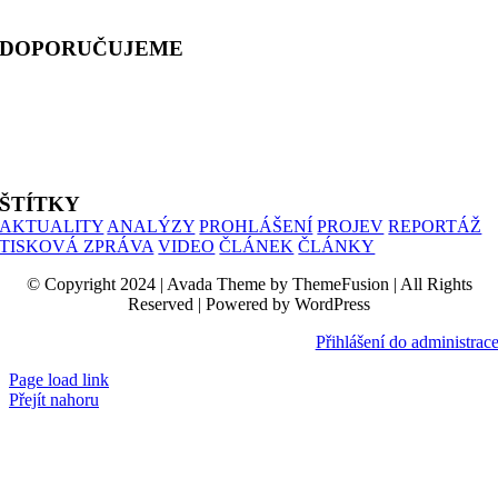
telefon: 603 333 244
DOPORUČUJEME
ALIANCE PRO RODINU
PROHLÁŠENÍ UČITELŮ
SIMONIK
ŠTÍTKY
AKTUALITY
ANALÝZY
PROHLÁŠENÍ
PROJEV
REPORTÁŽ
TISKOVÁ ZPRÁVA
VIDEO
ČLÁNEK
ČLÁNKY
© Copyright 2024 | Avada Theme by ThemeFusion | All Rights
Reserved | Powered by WordPress
Přihlášení do administrac
Page load link
Přejít nahoru