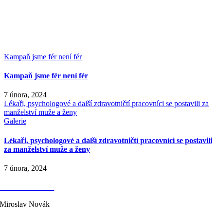
Kampaň jsme fér není fér
Kampaň jsme fér není fér
7 února, 2024
Lékaři, psychologové a další zdravotničtí pracovníci se postavili za
manželství muže a ženy
Galerie
Lékaři, psychologové a další zdravotničtí pracovníci se postavili
za manželství muže a ženy
7 února, 2024
KONTAKTY
Miroslav Novák