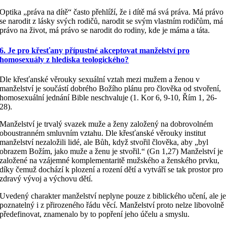
Optika „práva na dítě“ často přehlíží, že i dítě má svá práva. Má právo
se narodit z lásky svých rodičů, narodit se svým vlastním rodičům, má
právo na život, má právo se narodit do rodiny, kde je máma a táta.
6. Je pro křesťany přípustné akceptovat manželství pro
homosexuály z hlediska teologického?
Dle křesťanské věrouky sexuální vztah mezi mužem a ženou v
manželství je součástí dobrého Božího plánu pro člověka od stvoření,
homosexuální jednání Bible neschvaluje (1. Kor 6, 9-10, Řím 1, 26-
28).
Manželství je trvalý svazek muže a ženy založený na dobrovolném
oboustranném smluvním vztahu. Dle křesťanské věrouky institut
manželství nezaložili lidé, ale Bůh, když stvořil člověka, aby „byl
obrazem Božím, jako muže a ženu je stvořil.“ (Gn 1,27) Manželství je
založené na vzájemné komplementaritě mužského a ženského prvku,
díky čemuž dochází k plození a rození dětí a vytváří se tak prostor pro
zdravý vývoj a výchovu dětí.
Uvedený charakter manželství neplyne pouze z biblického učení, ale je
poznatelný i z přirozeného řádu věcí. Manželství proto nelze libovolně
předefinovat, znamenalo by to popření jeho účelu a smyslu.