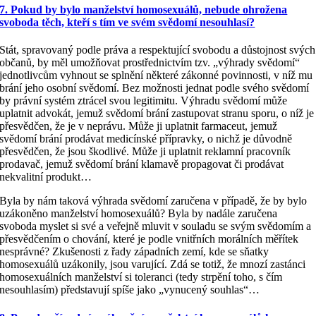
7. Pokud by bylo manželství homosexuálů, nebude ohrožena
svoboda těch, kteří s tím ve svém svědomí nesouhlasí?
Stát, spravovaný podle práva a respektující svobodu a důstojnost svých
občanů, by měl umožňovat prostřednictvím tzv. „výhrady svědomí“
jednotlivcům vyhnout se splnění některé zákonné povinnosti, v níž mu
brání jeho osobní svědomí. Bez možnosti jednat podle svého svědomí
by právní systém ztrácel svou legitimitu. Výhradu svědomí může
uplatnit advokát, jemuž svědomí brání zastupovat stranu sporu, o níž je
přesvědčen, že je v neprávu. Může ji uplatnit farmaceut, jemuž
svědomí brání prodávat medicínské přípravky, o nichž je důvodně
přesvědčen, že jsou škodlivé. Může ji uplatnit reklamní pracovník
prodavač, jemuž svědomí brání klamavě propagovat či prodávat
nekvalitní produkt…
Byla by nám taková výhrada svědomí zaručena v případě, že by bylo
uzákoněno manželství homosexuálů? Byla by nadále zaručena
svoboda myslet si své a veřejně mluvit v souladu se svým svědomím a
přesvědčením o chování, které je podle vnitřních morálních měřítek
nesprávné? Zkušenosti z řady západních zemí, kde se sňatky
homosexuálů uzákonily, jsou varující. Zdá se totiž, že mnozí zastánci
homosexuálních manželství si toleranci (tedy strpění toho, s čím
nesouhlasím) představují spíše jako „vynucený souhlas“…