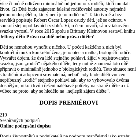
více či méně odtrženo minimálně od jednoho z rodičů, kteří mu dali
život. (2) Dítě bude zajatcem falešné rodičovské autority nejméně
jednoho dospělého, který není jeho rodičem.“ Takto tvrdě a bez
servítků popisuje Robert Oscar Lopez osudy dětí, jež se ocitnou v
soukolí stejnopohlavních vztahů. Ví, o čem hovoří, sám v takovém
svazku vyrostl. V roce 2015 spolu s Brittany Kleinovou sestavil knihu
Jeftovy děti:
Právo na dítě nebo práva dítěte?
Děti se nemohou vynořit z ničeho. U početí každého z nich byl
konkrétní muž a konkrétní žena, jeho otec a matka, biologičtí rodiče.
Vytvářet dojem, že dva lidé stejného pohlaví, žijící v registrovaném
svazku, jsou „rodiči“ nějakého dítěte, tedy nutně znamená toto dítě
připravit o minimálně jednoho z biologických rodičů. Tato situace není
s tradičními adopcemi srov­natelná, neboť tady bude dítěti vnucen
nepříbuzný „rodič“ stejného pohlaví tak, aby to vyhovovalo dvěma
dospělým, nikoli kvůli řešení naléhavé potřeby na straně dítěte a už
vůbec ne proto, aby se hledělo na „nejlepší zájem dítěte“.
DOPIS PREMIÉROVI
219
Sesbíraných podpisů
Online podepsání dopisu
Dopis živnostníků a podnikatelů na podporu manželství jako vztahu