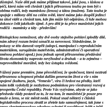
důstojně. Naše děti pak máme přijímat takové,
jaké jsou, s láskou a
péčí, která nám velí chránit i jejich přirozenou touhu po tom být s
oběma
rodiči, tedy maminkou (ženou) a tátou (mužem). Tato touha je
spojuje s miliony dětí na celém
světě, které máme jako dospělí jedinci
za úkol vidět a chránit tam, kde jim může být odpíráno,
či kde mohou
dokonce čelit jakékoliv újmě. A pro děti je tu přece manželství jejich
rodičů - maminky a táty - především!
Biologickou nemožnost, aby dvě osoby stejného pohlaví zplodily dítě,
nám zdravý rozum brání
označit za nerovnost. Shledáváme, že
pokusy se této danosti vzepřít (adopcí, manipulací
s reprodukčním
materiálem, surogátním mateřstvím, administrativní či operativní
změnou
pohlaví apod.) jsou jednak oproti přirozenému předávání
života ekonomicky naprosto
nevýhodné a druhak – a to zejména –
neproveditelné morálně, tedy bez ústupku svědomí.
Vážený pane premiére, jsme přesvědčeni, že společnost, která neztratí
přirozenou schopnost
předat dalším generacím život a vše s ním
spojené (kulturu, jazyk, “řemeslo”, víru či hrdost na
předky, kteří
nám tolik vydobyli) je nezbytnou podmínkou pro všestranný rozvoj a
prosperitu
České republiky. Proto Vás vyzýváme, abyste se jako
předseda vlády postavil za to, že na tom,
že manželství je pouze pro
muže a ženu, se nic měnit nedá. Pokud snad některý z článků
legislativního procesu ztratil ze zřetele tuto samozřejmost, tak jsme s
onou chestertonovskou
odvahou ochotni ji vysvětlovat, hájit a ještě