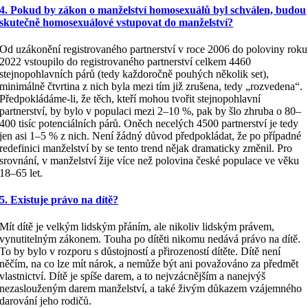
4. Pokud by zákon o manželství homosexuálů byl schválen, budou
skutečně homosexuálové vstupovat do manželství?
Od uzákonění registrovaného partnerství v roce 2006 do poloviny roku
2022 vstoupilo do registrovaného partnerství celkem 4460
stejnopohlavních párů (tedy každoročně pouhých několik set),
minimálně čtvrtina z nich byla mezi tím již zrušena, tedy „rozvedena“.
Předpokládáme-li, že těch, kteří mohou tvořit stejnopohlavní
partnerství, by bylo v populaci mezi 2–10 %, pak by šlo zhruba o 80–
400 tisíc potenciálních párů. Oněch necelých 4500 partnerství je tedy
jen asi 1–5 % z nich. Není žádný důvod předpokládat, že po případné
redefinici manželství by se tento trend nějak dramaticky změnil. Pro
srovnání, v manželství žije více než polovina české populace ve věku
18–65 let.
5. Existuje právo na dítě?
Mít dítě je velkým lidským přáním, ale nikoliv lidským právem,
vynutitelným zákonem. Touha po dítěti nikomu nedává právo na dítě.
To by bylo v rozporu s důstojností a přirozeností dítěte. Dítě není
něčím, na co lze mít nárok, a nemůže být ani považováno za předmět
vlastnictví. Dítě je spíše darem, a to nejvzácnějším a nanejvýš
nezaslouženým darem manželství, a také živým důkazem vzájemného
darování jeho rodičů.