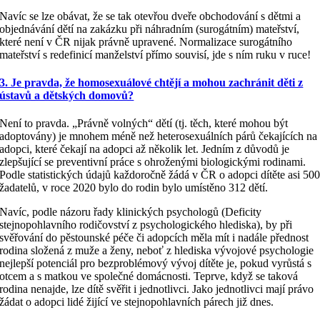
Navíc se lze obávat, že se tak otevřou dveře obchodování s dětmi a
objednávání dětí na zakázku při náhradním (surogátním) mateřství,
které není v ČR nijak právně upravené. Normalizace surogátního
mateřství s redefinicí manželství přímo souvisí, jde s ním ruku v ruce!
3. Je pravda, že homosexuálové chtějí a mohou zachránit děti z
ústavů a dětských domovů?
Není to pravda. „Právně volných“ dětí (tj. těch, které mohou být
adoptovány) je mnohem méně než heterosexuálních párů čekajících na
adopci, které čekají na adopci až několik let. Jedním z důvodů je
zlepšující se preventivní práce s ohroženými biologickými rodinami.
Podle statistických údajů každoročně žádá v ČR o adopci dítěte asi 50
žadatelů, v roce 2020 bylo do rodin bylo umístěno 312 dětí.
Navíc, podle názoru řady klinických psychologů (Deficity
stejnopohlavního rodičovství z psychologického hlediska), by při
svěřování do pěstounské péče či adopcích měla mít i nadále přednost
rodina složená z muže a ženy, neboť z hlediska vývojové psychologie
nejlepší potenciál pro bezproblémový vývoj dítěte je, pokud vyrůstá s
otcem a s matkou ve společné domácnosti. Teprve, když se taková
rodina nenajde, lze dítě svěřit i jednotlivci. Jako jednotlivci mají právo
žádat o adopci lidé žijící ve stejnopohlavních párech již dnes.