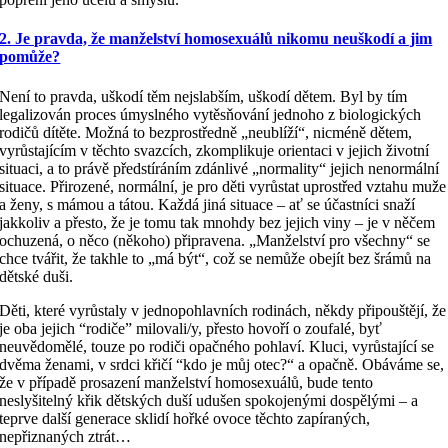
2. Je pravda, že manželství homosexuálů nikomu neuškodí a jim
pomůže?
Není to pravda, uškodí těm nejslabším, uškodí dětem. Byl by tím
legalizován proces úmyslného vytěsňování jednoho z biologických
rodičů dítěte. Možná to bezprostředně „neublíží“, nicméně dětem,
vyrůstajícím v těchto svazcích, zkomplikuje orientaci v jejich životní
situaci, a to právě předstíráním zdánlivé „normality“ jejich nenormální
situace. Přirozené, normální, je pro děti vyrůstat uprostřed vztahu muže
a ženy, s mámou a tátou. Každá jiná situace – ať se účastníci snaží
jakkoliv a přesto, že je tomu tak mnohdy bez jejich viny – je v něčem
ochuzená, o něco (někoho) připravena. „Manželství pro všechny“ se
chce tvářit, že takhle to „má být“, což se nemůže obejít bez šrámů na
dětské duši.
Děti, které vyrůstaly v jednopohlavních rodinách, někdy připouštějí, že
je oba jejich “rodiče” milovali/y, přesto hovoří o zoufalé, byť
neuvědomělé, touze po rodiči opačného pohlaví. Kluci, vyrůstající se
dvěma ženami, v srdci křičí “kdo je můj otec?“ a opačně. Obáváme se,
že v případě prosazení manželství homosexuálů, bude tento
neslyšitelný křik dětských duší udušen spokojenými dospělými – a
teprve další generace sklidí hořké ovoce těchto zapíraných,
nepřiznaných ztrát…