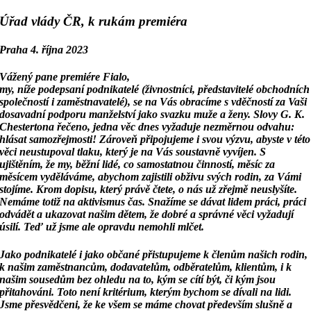
Úřad vlády ČR, k rukám premiéra
Praha 4. října 2023
Vážený pane premiére Fialo,
my, níže podepsaní podnikatelé (živnostníci, představitelé obchodních
společností
i zaměstnavatelé), se na Vás obracíme s vděčností za Vaši
dosavadní podporu manželství jako
svazku muže a ženy. Slovy G. K.
Chestertona řečeno, jedna věc dnes vyžaduje nezměrnou
odvahu:
hlásat samozřejmosti! Zároveň připojujeme i svou výzvu, abyste v této
věci
neustupoval tlaku, který je na Vás soustavně vyvíjen. S
ujištěním, že my, běžní lidé, co
samostatnou činností, měsíc za
měsícem vyděláváme, abychom zajistili obživu svých rodin, za
Vámi
stojíme. Krom dopisu, který právě čtete, o nás už zřejmě neuslyšíte.
Nemáme totiž na
aktivismus čas. Snažíme se dávat lidem práci, práci
odvádět a ukazovat našim dětem, že dobré
a správné věci vyžadují
úsilí. Teď už jsme ale opravdu nemohli mlčet.
Jako podnikatelé i jako občané přistupujeme k členům našich rodin,
k našim zaměstnancům,
dodavatelům, odběratelům, klientům, i k
našim sousedům bez ohledu na to, kým se cítí být, či
kým jsou
přitahováni. Toto není kritérium, kterým bychom se dívali na lidi.
Jsme přesvědčeni, že
ke všem se máme chovat především slušně a