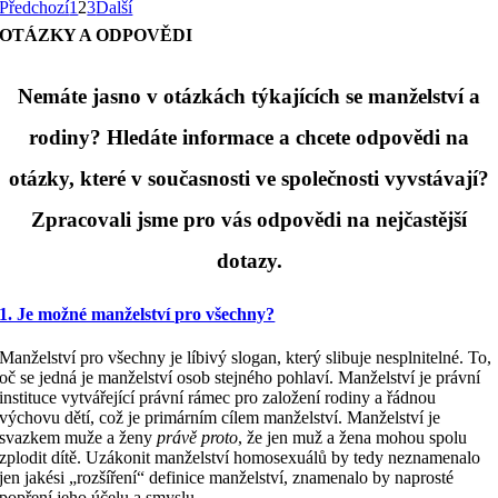
Předchozí
1
2
3
Další
OTÁZKY A ODPOVĚDI
Nemáte jasno v otázkách týkajících se manželství a
rodiny? Hledáte informace a chcete odpovědi na
otázky, které v současnosti ve společnosti vyvstávají?
Zpracovali jsme pro vás odpovědi na nejčastější
dotazy.
1. Je možné manželství pro všechny?
Manželství pro všechny je líbivý slogan, který slibuje nesplnitelné. To,
oč se jedná je manželství osob stejného pohlaví. Manželství je právní
instituce vytvářející právní rámec pro založení rodiny a řádnou
výchovu dětí, což je primárním cílem manželství. Manželství je
svazkem muže a ženy
právě proto
, že jen muž a žena mohou spolu
zplodit dítě. Uzákonit manželství homosexuálů by tedy neznamenalo
jen jakési „rozšíření“ definice manželství, znamenalo by naprosté
popření jeho účelu a smyslu.