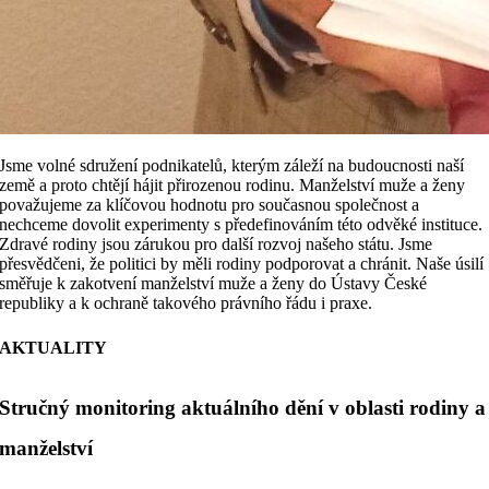
Jsme volné sdružení podnikatelů, kterým záleží na budoucnosti naší
země a proto chtějí hájit přirozenou rodinu. Manželství muže a ženy
považujeme za klíčovou hodnotu pro současnou společnost a
nechceme dovolit experimenty s předefinováním této odvěké instituce.
Zdravé rodiny jsou zárukou pro další rozvoj našeho státu. Jsme
přesvědčeni, že politici by měli rodiny podporovat a chránit. Naše úsilí
směřuje k zakotvení manželství muže a ženy do Ústavy České
republiky a k ochraně takového právního řádu i praxe.
AKTUALITY
Stručný monitoring aktuálního dění v oblasti rodiny a
manželství