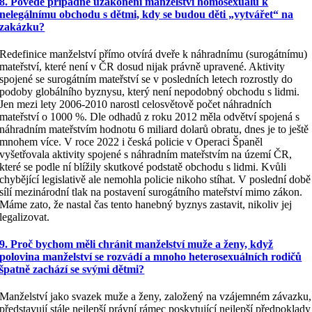
8. Povede případné uzákonění manželství homosexuálů k
nelegálnímu obchodu s dětmi, kdy se budou děti „vytvářet“ na
zakázku?
Redefinice manželství přímo otvírá dveře k náhradnímu (surogátnímu)
mateřství, které není v ČR dosud nijak právně upravené. Aktivity
spojené se surogátním mateřství se v posledních letech rozrostly do
podoby globálního byznysu, který není nepodobný obchodu s lidmi.
Jen mezi lety 2006-2010 narostl celosvětově počet náhradních
mateřství o 1000 %. Dle odhadů z roku 2012 měla odvětví spojená s
náhradním mateřstvím hodnotu 6 miliard dolarů obratu, dnes je to ještě
mnohem více. V roce 2022 i česká policie v Operaci Španěl
vyšetřovala aktivity spojené s náhradním mateřstvím na území ČR,
které se podle ní blížily skutkové podstatě obchodu s lidmi. Kvůli
chybějící legislativě ale nemohla policie nikoho stíhat. V poslední době
sílí mezinárodní tlak na postavení surogátního mateřství mimo zákon.
Máme zato, že nastal čas tento hanebný byznys zastavit, nikoliv jej
legalizovat.
9. Proč bychom měli chránit manželství muže a ženy, když
polovina manželství se rozvádí a mnoho heterosexuálních rodičů
špatně zachází se svými dětmi?
Manželství jako svazek muže a ženy, založený na vzájemném závazku,
představují stále nejlepší právní rámec poskytující nejlepší předpoklady