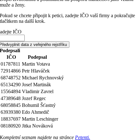
muže a ženy.
Pokud se chcete připojit k petici, zadejte IČO vaší firmy a pokračujte
tlačítkem na další krok.
adejte IČO
Předvyplnit data z veřejného rejstříku
Podepsali
IČO
Podepsal
01787811
Martin Votava
72914866
Petr Hlaváček
68748752
Michael Rychnovský
65134290
Josef Martinák
15564894
Vladimir Zavrel
47389648
Jozef Regec
68058845
Bohumil Šťastný
63939380
Edo Ahmedič
18837697
Martin Leschinger
08180920
Jitka Nováková
Kompletní seznam najdete na stránce
Petenti.