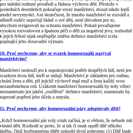
pro stabilní rodinné prostředí a řádnou výchovu dětí. Přestože v
posledních desetiletích pokračuje eroze manželství, dosud nikdo lepší
model nevymyslel. Ani skutečnost, že mnoho manželství se rozvádí a
někteří rodiče nepečují řádně o své děti, není důvodem pro to,
abychom rezignovali na ochranu manželství. Pokud považujeme
vysokou rozvodovost a špatnou péči o děti za negativní jevy, rozhodně
k jejich řešení nijak nepřispěje změna definice manželství zcela
popírající jeho dosavadní význam.
10. Proč nechceme, aby se svazek homosexuálů nazýval
manželstvím?
Manželství neslouží jen k uspokojování potřeb dospělých lidí, není jen
svazkem dvou lidí, kteří se milují. Manželství je základem pro rodinu,
chrání ženu a děti, při jejichž výchově mají muž a žena každý svou
nezaměnitelnou roli. Uzákonit manželství homosexuálů by tedy vůbec
neznamenalo jen jakési „rozšíření“ definice manželství, znamenalo by
naprosté popření jeho účelu a smyslu.
11. Proč nechceme, aby homosexuální páry adoptovaly děti?
„Když homosexuální pár svůj vztah začíná, je si vědom, že nebude mít
vlastní děti. Rozhodl se proto, že si tak či onak opatří dítě někoho
jiného, čímž bezbrannému dítěti způsobí dvojí pohromu: (1) Dítě bude