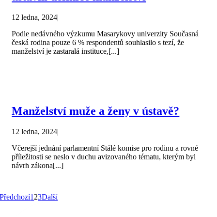
12 ledna, 2024
|
Podle nedávného výzkumu Masarykovy univerzity Současná
česká rodina pouze 6 % respondentů souhlasilo s tezí, že
manželství je zastaralá instituce,[...]
Manželství muže a ženy v ústavě?
12 ledna, 2024
|
Včerejší jednání parlamentní Stálé komise pro rodinu a rovné
příležitosti se neslo v duchu avizovaného tématu, kterým byl
návrh zákona[...]
Předchozí
1
2
3
Další